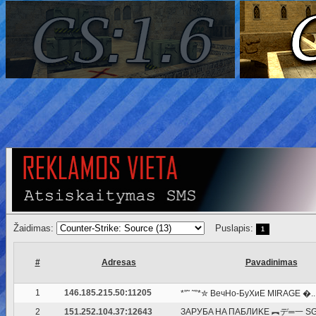
Žaidimas:
Puslapis:
1
#
Adresas
Pavadinimas
1
146.185.215.50:11205
*”˜ ˜”*✮ BeчHo-БуXиE MIRAGE �..
2
151.252.104.37:12643
ЗAPУБA HA ПAБЛИKE ︻デ═一 SGa