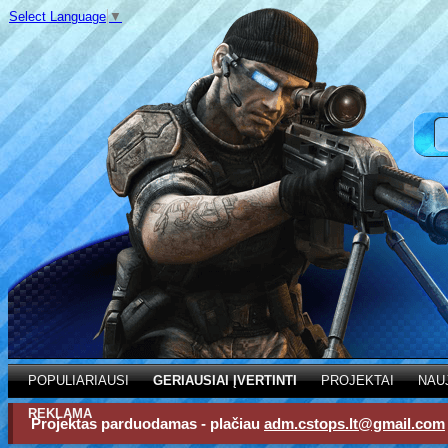
Select Language
▼
POPULIARIAUSI
GERIAUSIAI ĮVERTINTI
PROJEKTAI
NAU
REKLAMA
Projektas parduodamas - plačiau
adm.cstops.lt@gmail.com