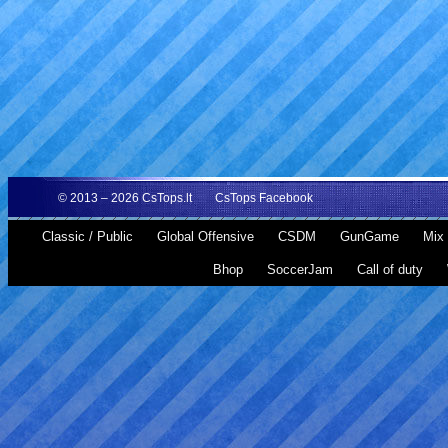
© 2013 – 2026
CsTops.lt
CsTops Facebook
Classic / Public
Global Offensive
CSDM
GunGame
Mix 
Bhop
SoccerJam
Call of duty