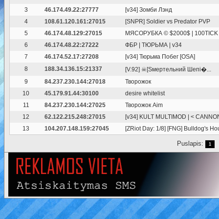
3
46.174.49.22:27777
[v34] Зомби Лэнд
4
108.61.120.161:27015
[SNPR] Soldier vs Predator PVP
5
46.174.48.129:27015
МЯСОРУБКА © $2000$ | 100TICK |
6
46.174.48.22:27222
ФБР | ТЮРЬМА | v34
7
46.174.52.17:27208
[v34] Тюрьма Побег [OSA]
8
188.34.136.15:21337
[V.92] ☠[Sмертельний Шепі�...
9
84.237.230.144:27018
Творожок
10
45.179.91.44:30100
desire whitelist
11
84.237.230.144:27025
Творожок Aim
12
62.122.215.248:27015
[v34] KULT MULTIMOD | < CANNO
13
104.207.148.159:27045
[ZRiot Day: 1/8] [FNG] Bulldog's H
Puslapis:
1