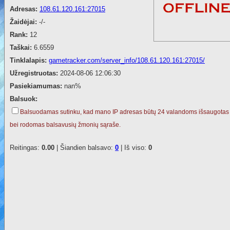
Adresas:
108.61.120.161:27015
Žaidėjai:
-/-
Rank:
12
Taškai:
6.6559
Tinklalapis:
gametracker.com/server_info/108.61.120.161:27015/
Užregistruotas:
2024-08-06 12:06:30
Pasiekiamumas:
nan%
Balsuok:
Balsuodamas sutinku, kad mano IP adresas būtų 24 valandoms išsaugotas
bei rodomas balsavusių žmonių sąraše.
Reitingas:
0.00
| Šiandien balsavo:
0
| Iš viso:
0