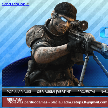
Select Language
▼
POPULIARIAUSI
GERIAUSIAI ĮVERTINTI
PROJEKTAI
NAU
REKLAMA
Projektas parduodamas - plačiau
adm.cstops.lt@gmail.com