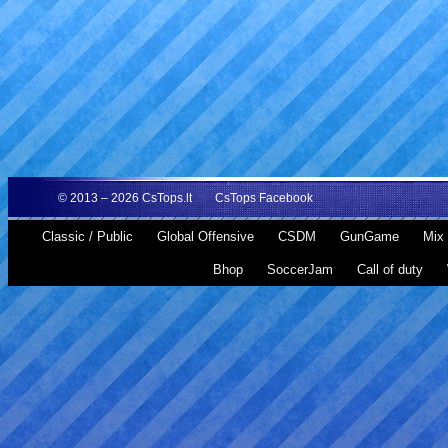
© 2013 – 2026
CsTops.lt
CsTops Facebook
Classic / Public
Global Offensive
CSDM
GunGame
Mix 
Bhop
SoccerJam
Call of duty