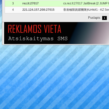
3
rez.lt:27017
cs.rez.lt:27017 JailBreak [2 JUMP
4
221.124.157.208:27015
香港極限跳躍團隊|KzHk#1 - KZ Serv
Puslapis:
1