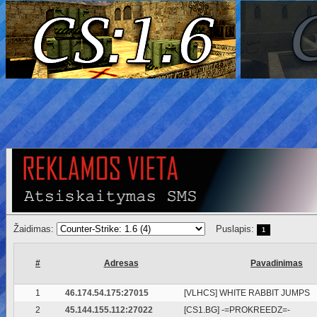
Žaidimas:
Puslapis:
1
#
Adresas
Pavadinimas
1
46.174.54.175:27015
[VLHCS] WHITE RABBIT JUMPS
2
45.144.155.112:27022
[CS1.BG] -=PROKREEDZ=-