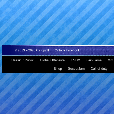
© 2013 – 2026
CsTops.lt
CsTops Facebook
Classic / Public
Global Offensive
CSDM
GunGame
Mix 
Bhop
SoccerJam
Call of duty