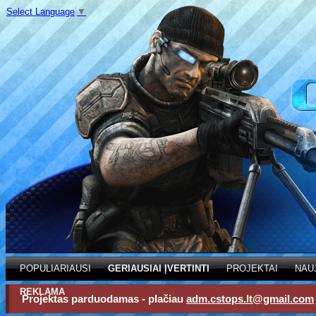
Select Language
▼
POPULIARIAUSI
GERIAUSIAI ĮVERTINTI
PROJEKTAI
NAU
REKLAMA
Projektas parduodamas - plačiau
adm.cstops.lt@gmail.com