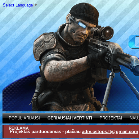
Select Language
▼
POPULIARIAUSI
GERIAUSIAI ĮVERTINTI
PROJEKTAI
NAU
REKLAMA
Projektas parduodamas - plačiau
adm.cstops.lt@gmail.com