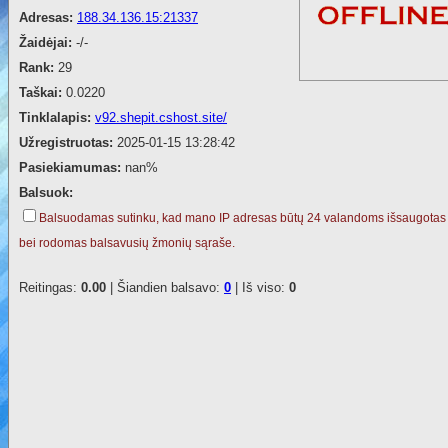
Adresas:
188.34.136.15:21337
Žaidėjai:
-/-
Rank:
29
Taškai:
0.0220
Tinklalapis:
v92.shepit.cshost.site/
Užregistruotas:
2025-01-15 13:28:42
Pasiekiamumas:
nan%
Balsuok:
Balsuodamas sutinku, kad mano IP adresas būtų 24 valandoms išsaugotas
bei rodomas balsavusių žmonių sąraše.
Reitingas:
0.00
| Šiandien balsavo:
0
| Iš viso:
0