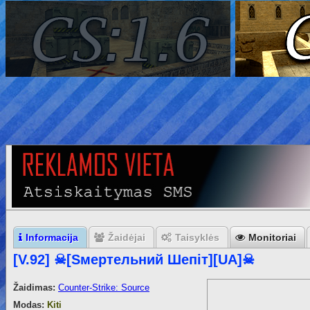
Informacija
Žaidėjai
Taisyklės
Monitoriai
[V.92] ☠[Sмертельний Шепіт][UA]☠
Žaidimas:
Counter-Strike: Source
Modas:
Kiti