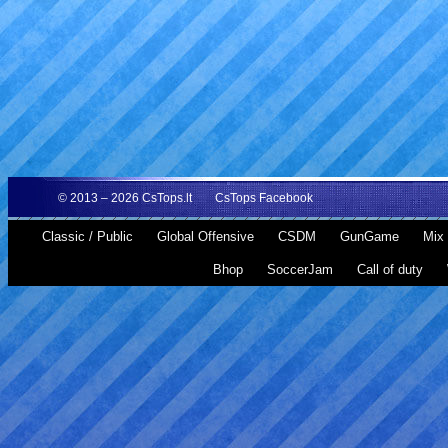
© 2013 – 2026
CsTops.lt
CsTops Facebook
Classic / Public
Global Offensive
CSDM
GunGame
Mix 
Bhop
SoccerJam
Call of duty