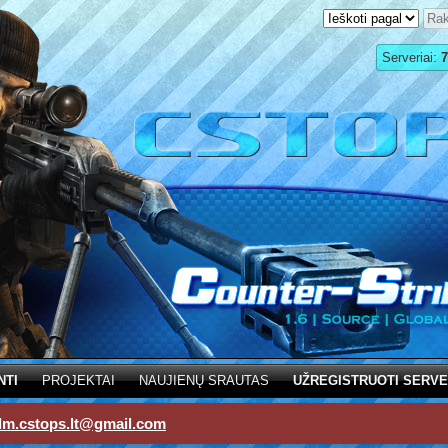
Serveriai:
7
NTI
PROJEKTAI
NAUJIENŲ SRAUTAS
UŽREGISTRUOTI SERVE
dm.cstops.lt@gmail.com