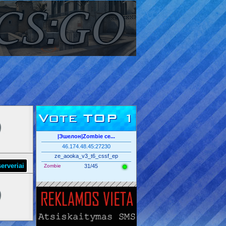
Vote TOP 1
|Эшелон|Zombie се...
46.174.48.45:27230
ze_aooka_v3_t6_cssf_ep
erveriai
Zombie
31/45