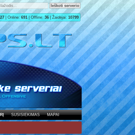
27
| Online:
691
| Offline:
36
| Žaidėjai:
10799
RĮ
SUSISIEKIMAS
MAPAI