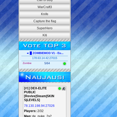
Call of duty
WarCraft3
Knife
Capture the flag
SuperHero
Kiti
Vote TOP 3
◄ █ ZOMBIEMOD V1 - Eu...
178.63.14.42:27015
Zombie
5/64
Naujausi