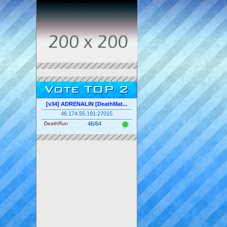
Vote TOP 2
[v34] ADRENALIN [DeathMat...
46.174.55.191:27015
DeathRun
46/64