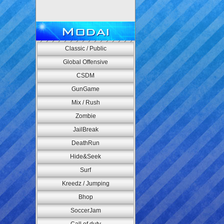
Modai
Classic / Public
Global Offensive
CSDM
GunGame
Mix / Rush
Zombie
JailBreak
DeathRun
Hide&Seek
Surf
Kreedz / Jumping
Bhop
SoccerJam