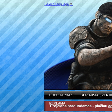
Select Language
▼
POPULIARIAUSI
GERIAUSIAI ĮVERTI
REKLAMA
Projektas parduodamas - plačiau
a