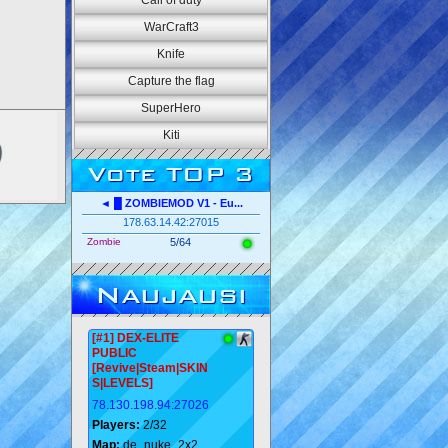
Call of duty
WarCraft3
Knife
Capture the flag
SuperHero
Kiti
Vote TOP 3
◄ █ ZOMBIEMOD V1 - Eu...
178.63.14.42:27015
Zombie
5/64
Naujausi