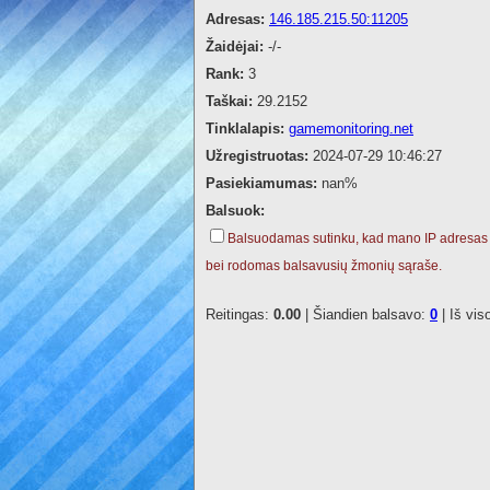
Adresas:
146.185.215.50:11205
Žaidėjai:
-/-
Rank:
3
Taškai:
29.2152
Tinklalapis:
gamemonitoring.net
Užregistruotas:
2024-07-29 10:46:27
Pasiekiamumas:
nan%
Balsuok:
Balsuodamas sutinku, kad mano IP adresas
bei rodomas balsavusių žmonių sąraše.
Reitingas:
0.00
| Šiandien balsavo:
0
| Iš vis