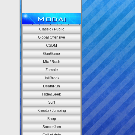
Modai
Classic / Public
Global Offensive
CSDM
GunGame
Mix / Rush
Zombie
JailBreak
DeathRun
Hide&Seek
Surf
Kreedz / Jumping
Bhop
SoccerJam