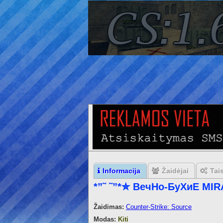
Informacija
Žaidėjai
Tai
*”˜ ˜”*✮ BeчHo-БуXиE M
Žaidimas:
Counter-Strike: Source
Modas:
Kiti