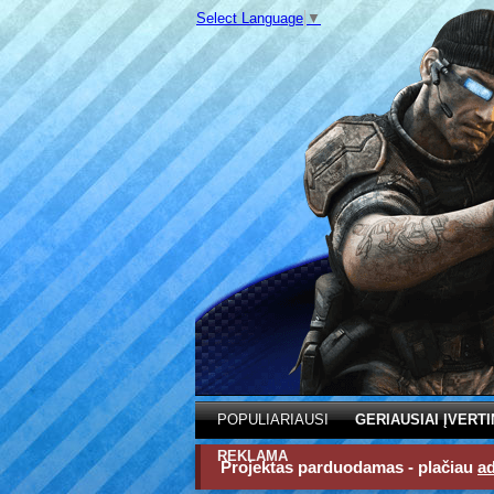
Select Language
▼
POPULIARIAUSI
GERIAUSIAI ĮVERTI
REKLAMA
Projektas parduodamas - plačiau
a