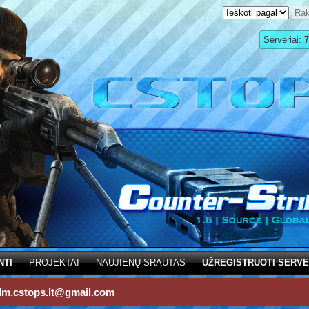
Serveriai:
7
NTI
PROJEKTAI
NAUJIENŲ SRAUTAS
UŽREGISTRUOTI SERVE
dm.cstops.lt@gmail.com