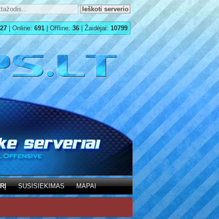
27
| Online:
691
| Offline:
36
| Žaidėjai:
10799
RĮ
SUSISIEKIMAS
MAPAI