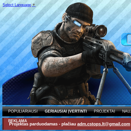
Select Language
▼
POPULIARIAUSI
GERIAUSIAI ĮVERTINTI
PROJEKTAI
NAU
REKLAMA
Projektas parduodamas - plačiau
adm.cstops.lt@gmail.com