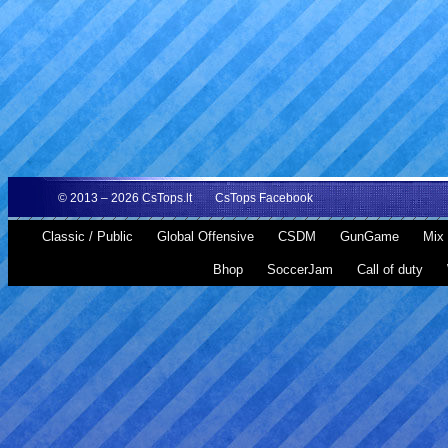
© 2013 – 2026
CsTops.lt
CsTops Facebook
Classic / Public
Global Offensive
CSDM
GunGame
Mix 
Bhop
SoccerJam
Call of duty