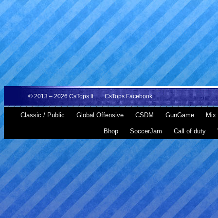
© 2013 – 2026
CsTops.lt
CsTops Facebook
Classic / Public
Global Offensive
CSDM
GunGame
Mix 
Bhop
SoccerJam
Call of duty