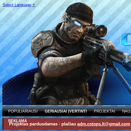
Select Language
▼
POPULIARIAUSI
GERIAUSIAI ĮVERTINTI
PROJEKTAI
NAU
REKLAMA
Projektas parduodamas - plačiau
adm.cstops.lt@gmail.com