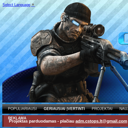
Select Language
▼
POPULIARIAUSI
GERIAUSIAI ĮVERTINTI
PROJEKTAI
NAU
REKLAMA
Projektas parduodamas - plačiau
adm.cstops.lt@gmail.com