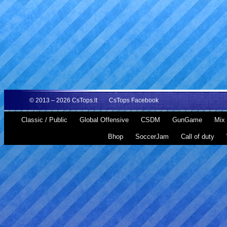
© 2013 – 2026
CsTops.lt
CsTops Facebook
Classic / Public
Global Offensive
CSDM
GunGame
Mix 
Bhop
SoccerJam
Call of duty