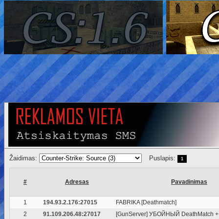
Žaidimas:
Puslapis:
1
#
Adresas
Pavadinimas
1
194.93.2.176:27015
FABRIKA [Deathmatch]
2
91.109.206.48:27017
[GunServer] УБОЙНЫЙ DeathMatch + 