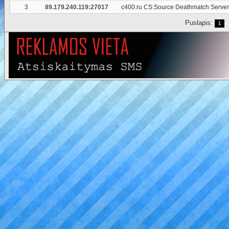
3
89.179.240.119:27017
c400.ru CS:Source Deathmatch Serve
Puslapis:
1