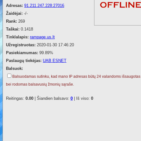
Adresas:
91.211.247.228:27016
Žaidėjai:
-/-
Rank:
269
Taškai:
0.1418
Tinklalapis:
rampage.us.lt
Užregistruotas:
2020-01-30 17:46:20
Pasiekiamumas:
99.89%
Paslaugų tiekėjas:
UAB ESNET
Balsuok:
Balsuodamas sutinku, kad mano IP adresas būtų 24 valandoms išsaugotas
bei rodomas balsavusių žmonių sąraše.
Reitingas:
0.00
| Šiandien balsavo:
0
| Iš viso:
0