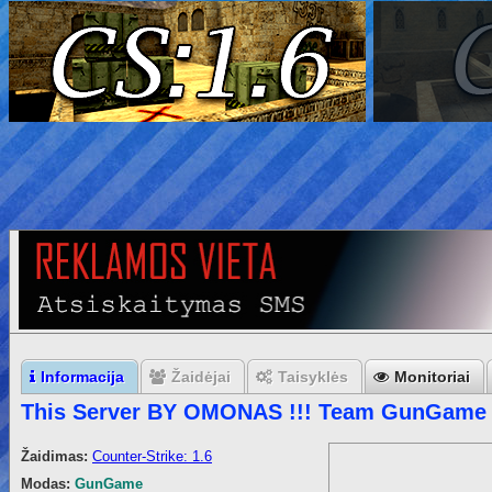
Informacija
Žaidėjai
Taisyklės
Monitoriai
This Server BY OMONAS !!! Team GunGame
Žaidimas:
Counter-Strike: 1.6
Modas:
GunGame