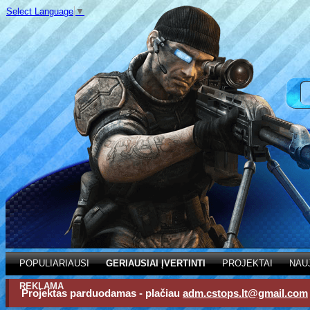
Select Language
▼
POPULIARIAUSI
GERIAUSIAI ĮVERTINTI
PROJEKTAI
NAU
REKLAMA
Projektas parduodamas - plačiau
adm.cstops.lt@gmail.com