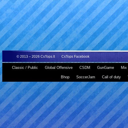
© 2013 – 2026
CsTops.lt
CsTops Facebook
Classic / Public
Global Offensive
CSDM
GunGame
Mix 
Bhop
SoccerJam
Call of duty