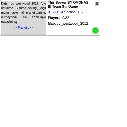
This Server BY OMONAS
Deja, gg_westwood_2012 foto
!!! Team GunGame
neturime. Būtume dėkingi, jeigu
91.211.247.228:27016
mums apie tai praneštumėte,
nurodydami šio žemėlapio
Players:
0/32
pavadinimą.
Map:
gg_westwood_2012
>> Pranešti <<