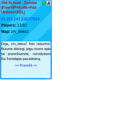
Old-School - Zombie
|FreeVIP+Knife+Fas
tAmmo+FDL|
91.211.247.230:27024
Players:
12/32
Map:
zm_deko2
Deja, zm_deko2 foto neturime.
Būtume dėkingi, jeigu mums apie
tai praneštumėte, nurodydami
šio žemėlapio pavadinimą.
>> Pranešti <<