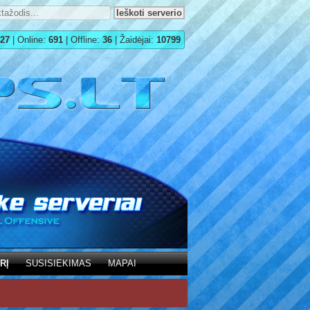
27
| Online:
691
| Offline:
36
| Žaidėjai:
10799
RĮ
SUSISIEKIMAS
MAPAI