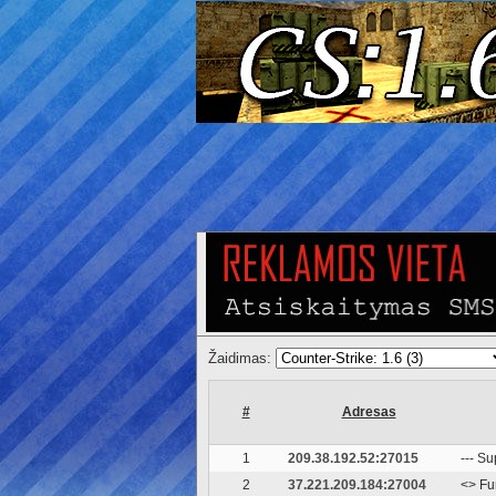
Žaidimas:
#
Adresas
1
209.38.192.52:27015
--- S
2
37.221.209.184:27004
<
> Fu