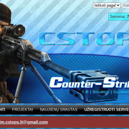
Serveriai:
7
NTI
PROJEKTAI
NAUJIENŲ SRAUTAS
UŽREGISTRUOTI SERVE
dm.cstops.lt@gmail.com