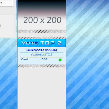
37
Vote TOP 2
Saulenas.ax.lt [PUBLIC]
cs.siauliu.lt:27015
Classic
16/26