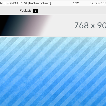
RHERO MOD 57 LVL [NoSteam/Steam]
1/22
de_rats_13
Puslapis:
1