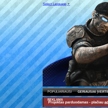
Select Language
▼
POPULIARIAUSI
GERIAUSIAI ĮVERTI
REKLAMA
Projektas parduodamas - plačiau
a