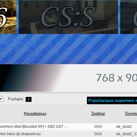
Puslapis:
1
Populiariausi superhero s
Pavadinimas
Žaidėjai
Žemėl
uperHero Mod [Boosted XP] + DBZ 24/7 ...
0/24
de_dust2
rien Hero @ ebateam.eu
0/24
de_dust2_1