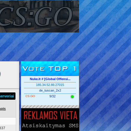
Vote TOP 1
Nuke.lt # [Global Offensi...
185.34.52.86:27015
de_tuscan_2x2
erveriai
CS:GO
9/32
apis
337