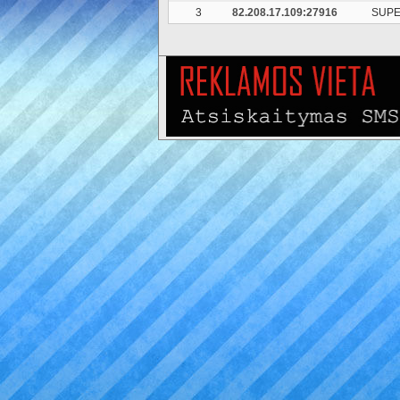
3
82.208.17.109:27916
SUPE