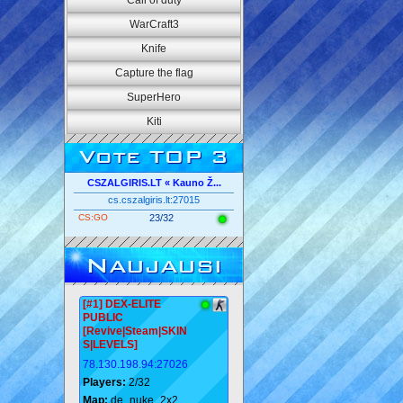
Call of duty
WarCraft3
Knife
Capture the flag
SuperHero
Kiti
Vote TOP 3
CSZALGIRIS.LT « Kauno Ž...
cs.cszalgiris.lt:27015
CS:GO
23/32
Naujausi