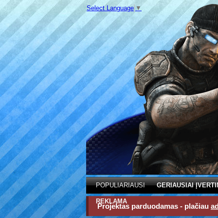
Select Language
▼
POPULIARIAUSI
GERIAUSIAI ĮVERTI
REKLAMA
Projektas parduodamas - plačiau
a