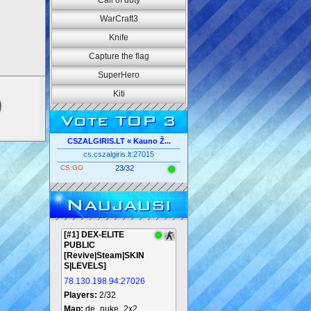
Call of duty
WarCraft3
Knife
Capture the flag
SuperHero
Kiti
Vote TOP 3
CSZALGIRIS.LT « Kauno Ž...
cs.cszalgiris.lt:27015
CS:GO
23/32
Naujausi