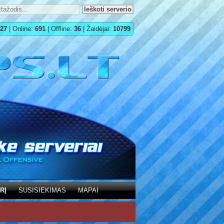
27
| Online:
691
| Offline:
36
| Žaidėjai:
10799
RĮ
SUSISIEKIMAS
MAPAI