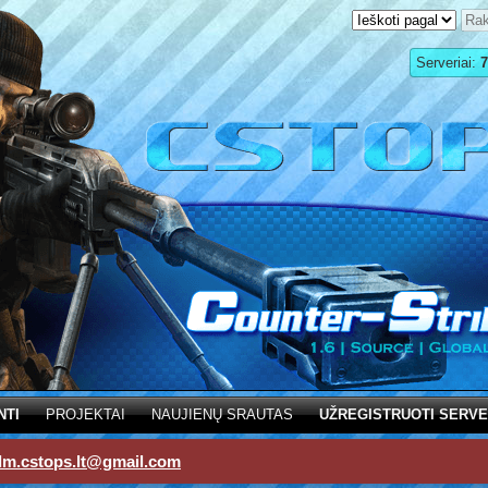
Serveriai:
7
NTI
PROJEKTAI
NAUJIENŲ SRAUTAS
UŽREGISTRUOTI SERVE
dm.cstops.lt@gmail.com