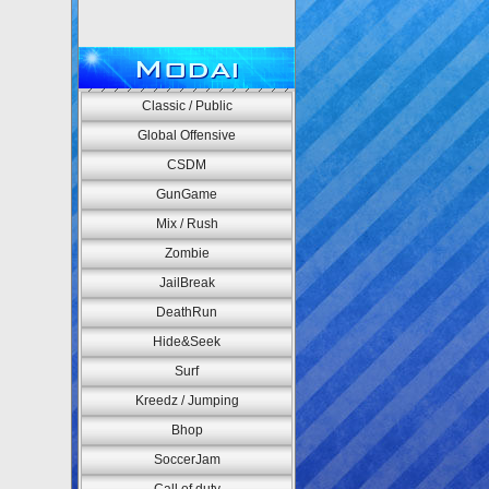
Modai
Classic / Public
Global Offensive
CSDM
GunGame
Mix / Rush
Zombie
JailBreak
DeathRun
Hide&Seek
Surf
Kreedz / Jumping
Bhop
SoccerJam