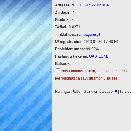
Adresas:
91.211.247.220:27016
Žaidėjai:
-/-
Rank:
329
Taškai:
0.0271
Tinklalapis:
rampage.us.lt
Užregistruotas:
2020-01-30 17:46:54
Pasiekiamumas:
99.95%
Paslaugų tiekėjas:
UAB ESNET
Balsuok:
Balsuodamas sutinku, kad mano IP adresas
bei rodomas balsavusių žmonių sąraše.
Reitingas:
0.00
| Šiandien balsavo:
0
| Iš vis