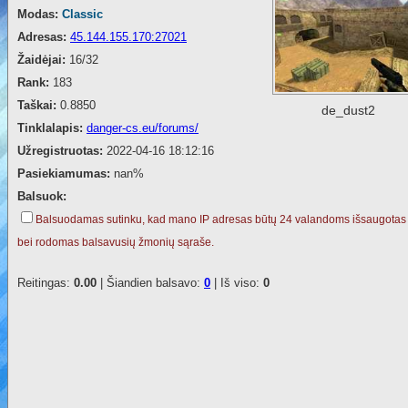
Modas:
Classic
Adresas:
45.144.155.170:27021
Žaidėjai:
16/32
Rank:
183
Taškai:
0.8850
de_dust2
Tinklalapis:
danger-cs.eu/forums/
Užregistruotas:
2022-04-16 18:12:16
Pasiekiamumas:
nan%
Balsuok:
Balsuodamas sutinku, kad mano IP adresas būtų 24 valandoms išsaugotas
bei rodomas balsavusių žmonių sąraše.
Reitingas:
0.00
| Šiandien balsavo:
0
| Iš viso:
0