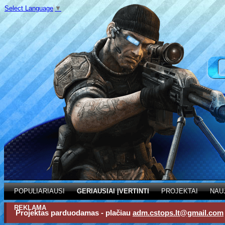
Select Language
▼
POPULIARIAUSI
GERIAUSIAI ĮVERTINTI
PROJEKTAI
NAU
REKLAMA
Projektas parduodamas - plačiau
adm.cstops.lt@gmail.com