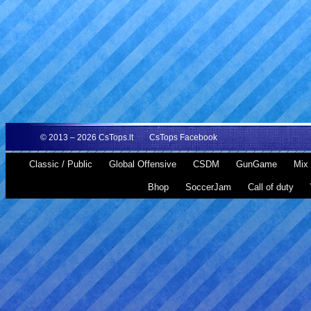
© 2013 – 2026
CsTops.lt
CsTops Facebook
Classic / Public
Global Offensive
CSDM
GunGame
Mix 
Bhop
SoccerJam
Call of duty