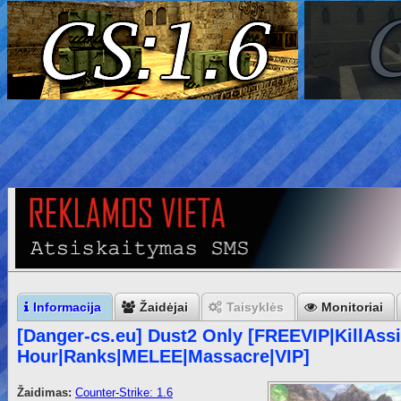
Informacija
Žaidėjai
Taisyklės
Monitoriai
[Danger-cs.eu] Dust2 Only [FREEVIP|KillAss
Hour|Ranks|MELEE|Massacre|VIP]
Žaidimas:
Counter-Strike: 1.6