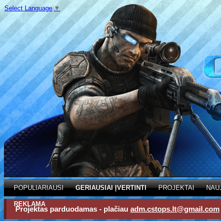
Select Language
▼
POPULIARIAUSI
GERIAUSIAI ĮVERTINTI
PROJEKTAI
NAU
REKLAMA
Projektas parduodamas - plačiau
adm.cstops.lt@gmail.com