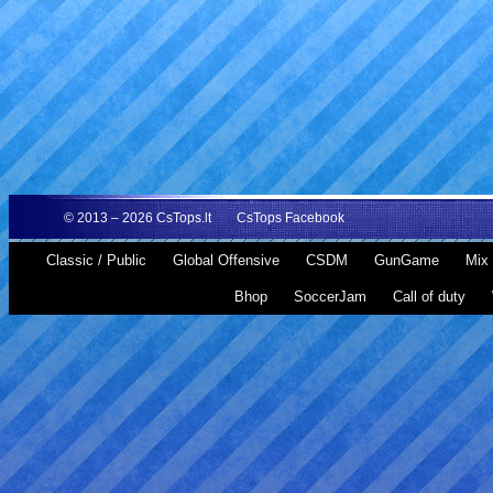
© 2013 – 2026
CsTops.lt
CsTops Facebook
Classic / Public
Global Offensive
CSDM
GunGame
Mix 
Bhop
SoccerJam
Call of duty