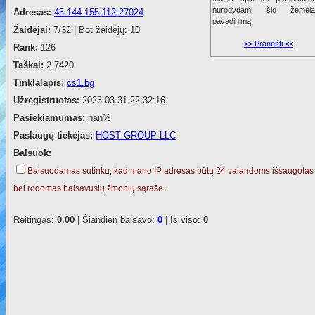
nurodydami šio žemėla
Adresas:
45.144.155.112:27024
pavadinimą.
Žaidėjai:
7/32 | Bot žaidėjų: 10
>> Pranešti <<
Rank:
126
Taškai:
2.7420
Tinklalapis:
cs1.bg
Užregistruotas:
2023-03-31 22:32:16
Pasiekiamumas:
nan%
Paslaugų tiekėjas:
HOST GROUP LLC
Balsuok:
Balsuodamas sutinku, kad mano IP adresas būtų 24 valandoms išsaugotas
bei rodomas balsavusių žmonių sąraše.
Reitingas:
0.00
| Šiandien balsavo:
0
| Iš viso:
0