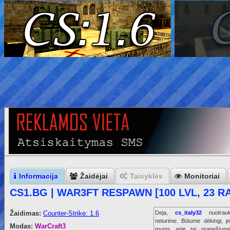
Informacija
Žaidėjai
Taisyklės
Monitoriai
CS1.BG | WAR3FT RESPAWN [100 LVL, 23 R
Žaidimas:
Counter-Strike: 1.6
Deja,
cs_italy32
nuotrau
neturime. Būtume dėkingi, je
Modas:
WarCraft3
mums apie tai praneštumė