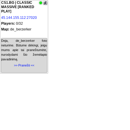
CS1.BG | CLASSIC
MASSIVE [RANKED
PLAY]
45.144.155.112:27020
Players:
0/32
Map:
de_berzerker
Deja, de_berzerker foto
neturime. Būtume dėkingi, jeigu
mums apie tai praneštumėte,
nurodydami šio žemėlapio
pavadinimą.
>> Pranešti <<