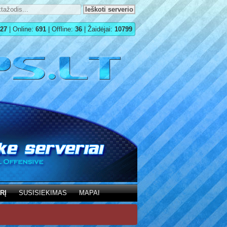
27
| Online:
691
| Offline:
36
| Žaidėjai:
10799
RĮ
SUSISIEKIMAS
MAPAI