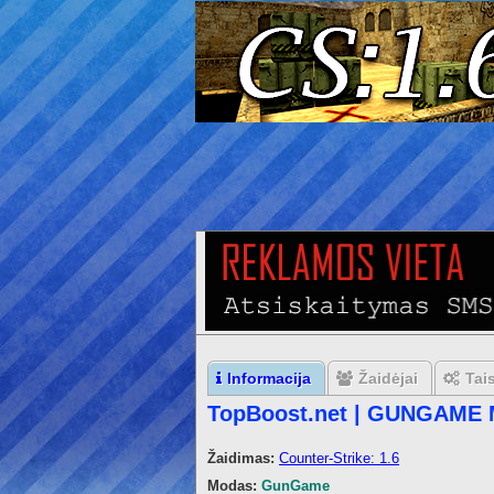
Informacija
Žaidėjai
Tai
TopBoost.net | GUNGAME 
Žaidimas:
Counter-Strike: 1.6
Modas:
GunGame