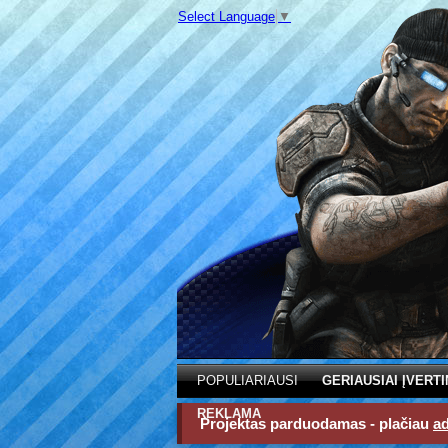
Select Language
▼
POPULIARIAUSI
GERIAUSIAI ĮVERTI
REKLAMA
Projektas parduodamas - plačiau
a