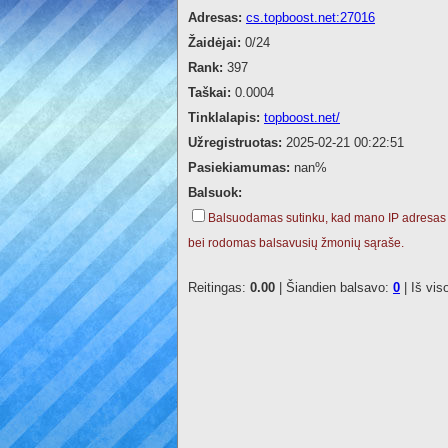
Adresas:
cs.topboost.net:27016
Žaidėjai:
0/24
Rank:
397
Taškai:
0.0004
Tinklalapis:
topboost.net/
Užregistruotas:
2025-02-21 00:22:51
Pasiekiamumas:
nan%
Balsuok:
Balsuodamas sutinku, kad mano IP adresas
bei rodomas balsavusių žmonių sąraše.
Reitingas:
0.00
| Šiandien balsavo:
0
| Iš vis