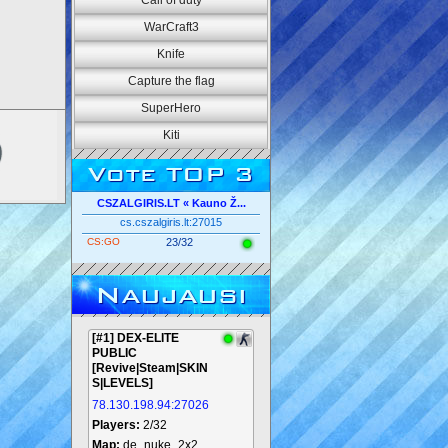
Call of duty
WarCraft3
Knife
Capture the flag
SuperHero
Kiti
Vote TOP 3
CSZALGIRIS.LT « Kauno Ž...
cs.cszalgiris.lt:27015
CS:GO
23/32
Naujausi