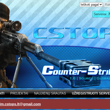
Serveriai:
7
NTI
PROJEKTAI
NAUJIENŲ SRAUTAS
UŽREGISTRUOTI SERVE
dm.cstops.lt@gmail.com