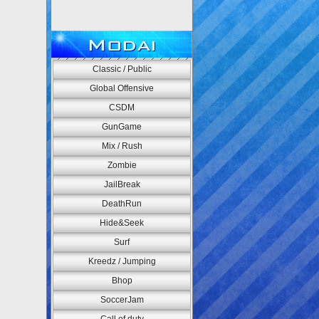
Modai
Classic / Public
Global Offensive
CSDM
GunGame
Mix / Rush
Zombie
JailBreak
DeathRun
Hide&Seek
Surf
Kreedz / Jumping
Bhop
SoccerJam