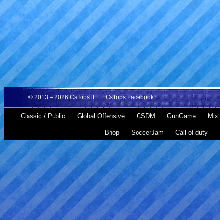
© 2013 – 2026
CsTops.lt
CsTops Facebook
Classic / Public
Global Offensive
CSDM
GunGame
Mix 
Bhop
SoccerJam
Call of duty