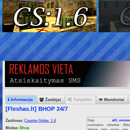
Informacija
Žaidėjai
Taisyklės
Monitoriai
[Fleshas.lt] BHOP 24/7
Žaidimas:
Counter-Strike: 1.6
Deja,
all1_unusua
nuotraukos neturime. Būt
Modas:
Bhop
dėkingi, jeigu mums apie 