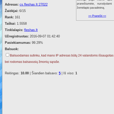
praneštumėte, nurodydami 
Adresas:
cs.fleshas.lt:27022
žemėlapio pavadinimą.
Žaidėjai:
6/15
>> Pranešti <<
Rank:
161
Taškai:
1.5558
Tinklalapis:
fleshas.lt
Užregistruotas:
2016-09-07 01:42:40
Pasiekiamumas:
99.29%
Balsuok:
Balsuodamas sutinku, kad mano IP adresas būtų 24 valandoms išsaugotas
bei rodomas balsavusių žmonių sąraše.
Reitingas:
10.00
| Šiandien balsavo:
5
| Iš viso:
1