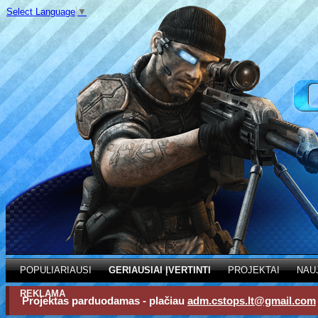
Select Language
▼
POPULIARIAUSI
GERIAUSIAI ĮVERTINTI
PROJEKTAI
NAU
REKLAMA
Projektas parduodamas - plačiau
adm.cstops.lt@gmail.com