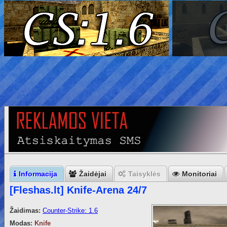
Informacija
Žaidėjai
Taisyklės
Monitoriai
[Fleshas.lt] Knife-Arena 24/7
Žaidimas:
Counter-Strike: 1.6
Modas:
Knife