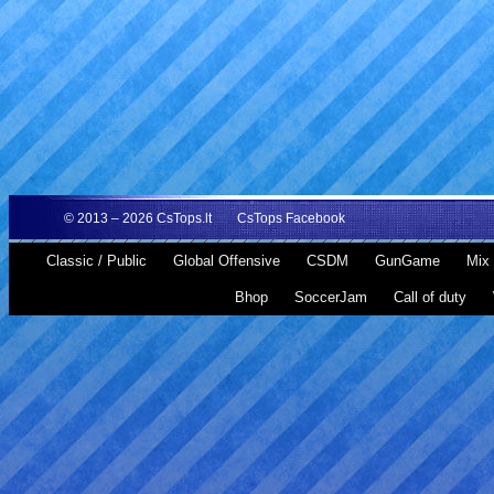
© 2013 – 2026
CsTops.lt
CsTops Facebook
Classic / Public
Global Offensive
CSDM
GunGame
Mix 
Bhop
SoccerJam
Call of duty