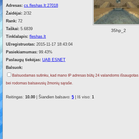
Adresas:
cs.fleshas.lt:27018
Žaidėjai:
2/32
Rank:
72
Taškai:
5.6839
35hp_2
Tinklalapis:
fleshas.lt
Užregistruotas:
2015-11-17 18:43:04
Pasiekiamumas:
99.43%
Paslaugų tiekėjas:
UAB ESNET
Balsuok:
Balsuodamas sutinku, kad mano IP adresas būtų 24 valandoms išsaugotas
bei rodomas balsavusių žmonių sąraše.
Reitingas:
10.00
| Šiandien balsavo:
5
| Iš viso:
1