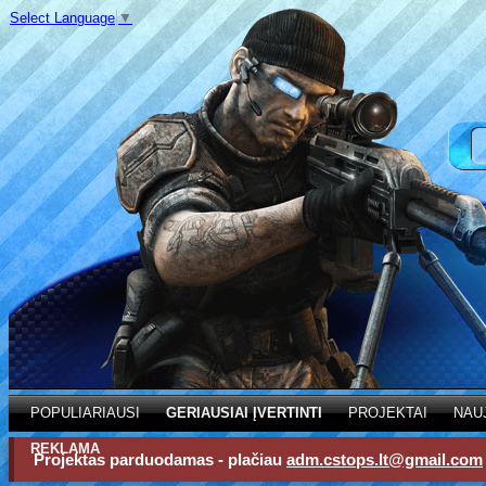
Select Language
▼
POPULIARIAUSI
GERIAUSIAI ĮVERTINTI
PROJEKTAI
NAU
REKLAMA
Projektas parduodamas - plačiau
adm.cstops.lt@gmail.com