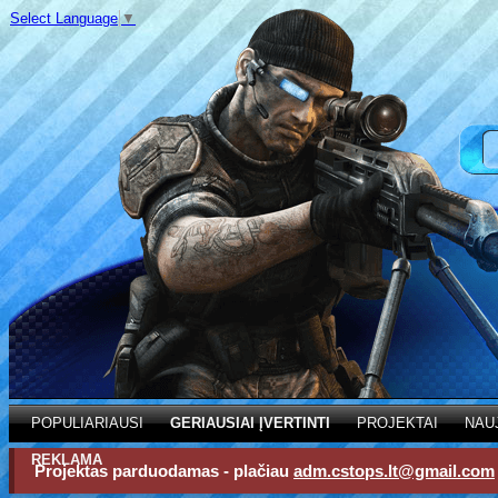
Select Language
▼
POPULIARIAUSI
GERIAUSIAI ĮVERTINTI
PROJEKTAI
NAU
REKLAMA
Projektas parduodamas - plačiau
adm.cstops.lt@gmail.com