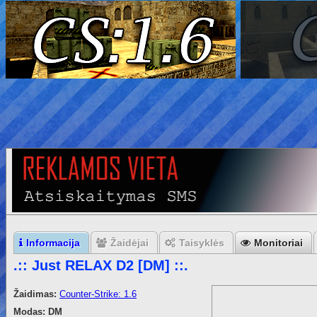
Informacija
Žaidėjai
Taisyklės
Monitoriai
.:: Just RELAX D2 [DM] ::.
Žaidimas:
Counter-Strike: 1.6
Modas:
DM