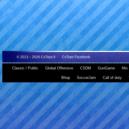
© 2013 – 2026
CsTops.lt
CsTops Facebook
Classic / Public
Global Offensive
CSDM
GunGame
Mix 
Bhop
SoccerJam
Call of duty