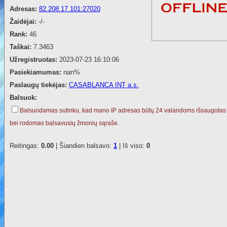
Adresas:
82.208.17.101:27020
Žaidėjai:
-/-
Rank:
46
Taškai:
7.3463
Užregistruotas:
2023-07-23 16:10:06
Pasiekiamumas:
nan%
Paslaugų tiekėjas:
CASABLANCA INT a.s.
Balsuok:
Balsuodamas sutinku, kad mano IP adresas būtų 24 valandoms išsaugotas
bei rodomas balsavusių žmonių sąraše.
Reitingas:
0.00
| Šiandien balsavo:
1
| Iš viso:
0