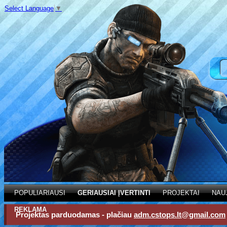
Select Language
▼
POPULIARIAUSI
GERIAUSIAI ĮVERTINTI
PROJEKTAI
NAU
REKLAMA
Projektas parduodamas - plačiau
adm.cstops.lt@gmail.com