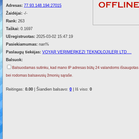
Adresas:
77.93.148.194:27015
Žaidėjai:
-/-
Rank:
263
Taškai:
0.1697
Užregistruotas:
2025-03-02 15:47:19
Pasiekiamumas:
nan%
Paslaugų tiekėjas:
VOYAR VERIMERKEZI TEKNOLOJILERI LTD....
Balsuok:
Balsuodamas sutinku, kad mano IP adresas būtų 24 valandoms išsaugotas
bei rodomas balsavusių žmonių sąraše.
Reitingas:
0.00
| Šiandien balsavo:
0
| Iš viso:
0