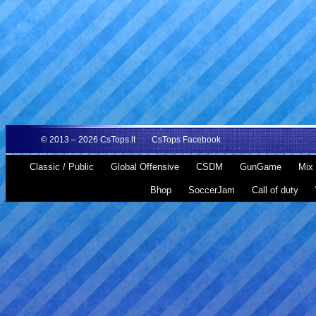
© 2013 – 2026
CsTops.lt
CsTops Facebook
Classic / Public
Global Offensive
CSDM
GunGame
Mix 
Bhop
SoccerJam
Call of duty