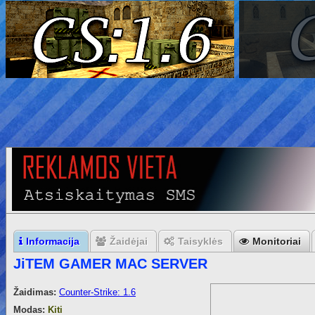
Informacija
Žaidėjai
Taisyklės
Monitoriai
JiTEM GAMER MAC SERVER
Žaidimas:
Counter-Strike: 1.6
Modas:
Kiti