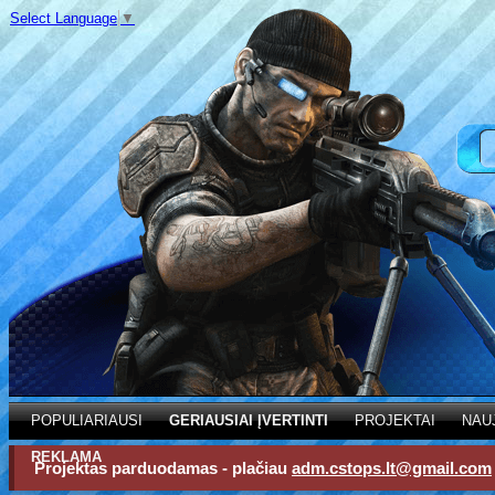
Select Language
▼
POPULIARIAUSI
GERIAUSIAI ĮVERTINTI
PROJEKTAI
NAU
REKLAMA
Projektas parduodamas - plačiau
adm.cstops.lt@gmail.com