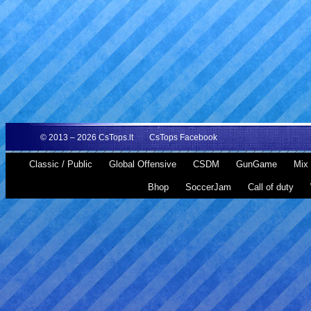
© 2013 – 2026
CsTops.lt
CsTops Facebook
Classic / Public
Global Offensive
CSDM
GunGame
Mix 
Bhop
SoccerJam
Call of duty