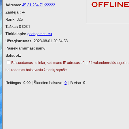
Adresas:
45.81.254.71:22222
Žaidėjai:
-/-
Rank:
325
Taškai:
0.0301
Tinklalapis:
godsgames.eu
Užregistruotas:
2023-08-01 20:54:53
Pasiekiamumas:
nan%
Balsuok:
Balsuodamas sutinku, kad mano IP adresas būtų 24 valandoms išsaugotas
bei rodomas balsavusių žmonių sąraše.
Reitingas:
0.00
| Šiandien balsavo:
0
| Iš viso:
0