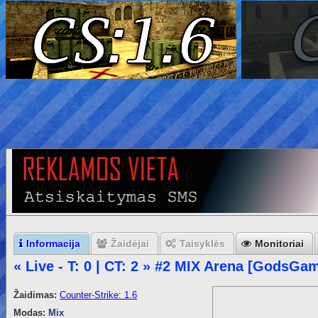
Informacija
Žaidėjai
Taisyklės
Monitoriai
« Live - T: 0 | CT: 2 » #2 MIX Arena [GodsGa
Žaidimas:
Counter-Strike: 1.6
Modas:
Mix