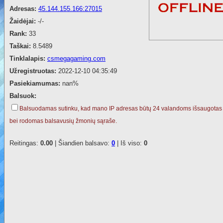
Adresas:
45.144.155.166:27015
Žaidėjai:
-/-
Rank:
33
Taškai:
8.5489
Tinklalapis:
csmegagaming.com
Užregistruotas:
2022-12-10 04:35:49
Pasiekiamumas:
nan%
Balsuok:
Balsuodamas sutinku, kad mano IP adresas būtų 24 valandoms išsaugotas
bei rodomas balsavusių žmonių sąraše.
Reitingas:
0.00
| Šiandien balsavo:
0
| Iš viso:
0