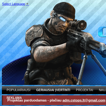
Select Language
▼
POPULIARIAUSI
GERIAUSIAI ĮVERTINTI
PROJEKTAI
NAU
REKLAMA
Projektas parduodamas - plačiau
adm.cstops.lt@gmail.com