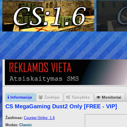
Informacija
Žaidėjai
Taisyklės
Monitoriai
CS MegaGaming Dust2 Only [FREE - VIP]
Žaidimas:
Counter-Strike: 1.6
Modas:
Classic