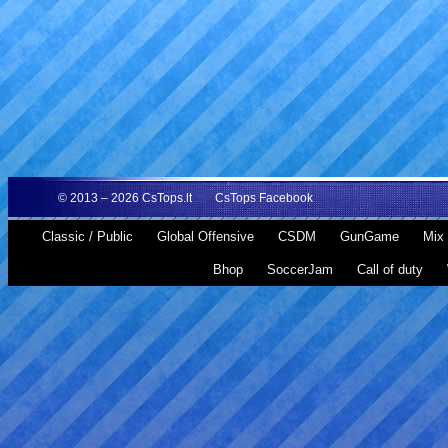
© 2013 – 2026
CsTops.lt
CsTops Facebook
Classic / Public
Global Offensive
CSDM
GunGame
Mix 
Bhop
SoccerJam
Call of duty