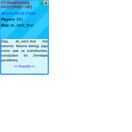
CS MegaGaming
RATS [FREE - VIP]
45.144.155.91:27016
Players:
3/21
Map:
de_rats4_final
Deja, de_rats4_final foto
neturime. Būtume dėkingi, jeigu
mums apie tai praneštumėte,
nurodydami šio žemėlapio
pavadinimą.
>> Pranešti <<