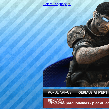
Select Language
▼
POPULIARIAUSI
GERIAUSIAI ĮVERTI
REKLAMA
Projektas parduodamas - plačiau
a