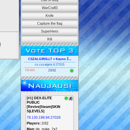
Call of duty
WarCraft3
Knife
Capture the flag
SuperHero
Kiti
Vote TOP 3
CSZALGIRIS.LT « Kauno Ž...
cs.cszalgiris.lt:27015
CS:GO
23/32
Naujausi