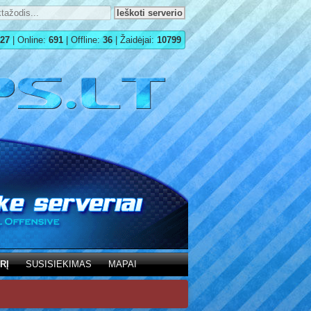
27
| Online:
691
| Offline:
36
| Žaidėjai:
10799
RĮ
SUSISIEKIMAS
MAPAI