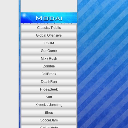
Modai
Classic / Public
Global Offensive
CSDM
GunGame
Mix / Rush
Zombie
JailBreak
DeathRun
Hide&Seek
Surf
Kreedz / Jumping
Bhop
SoccerJam