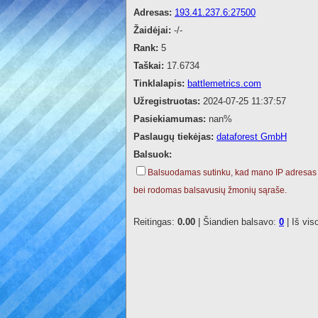
Adresas:
193.41.237.6:27500
Žaidėjai:
-/-
Rank:
5
Taškai:
17.6734
Tinklalapis:
battlemetrics.com
Užregistruotas:
2024-07-25 11:37:57
Pasiekiamumas:
nan%
Paslaugų tiekėjas:
dataforest GmbH
Balsuok:
Balsuodamas sutinku, kad mano IP adresas
bei rodomas balsavusių žmonių sąraše.
Reitingas:
0.00
| Šiandien balsavo:
0
| Iš vis