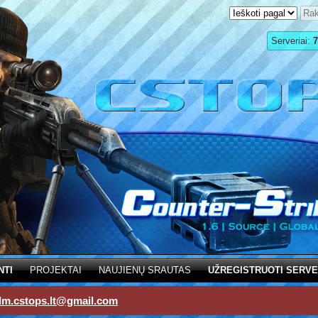
Serveriai:
7
NTI
PROJEKTAI
NAUJIENŲ SRAUTAS
UŽREGISTRUOTI SERVE
dm.cstops.lt@gmail.com