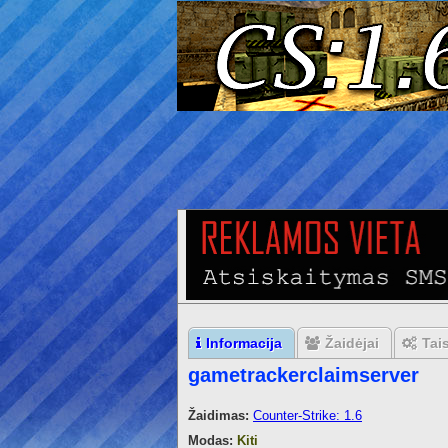
Informacija
Žaidėjai
Tai
gametrackerclaimserver
Žaidimas:
Counter-Strike: 1.6
Modas:
Kiti