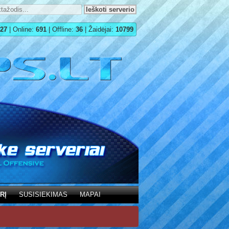
27
| Online:
691
| Offline:
36
| Žaidėjai:
10799
RĮ
SUSISIEKIMAS
MAPAI