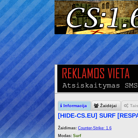
Informacija
Žaidėjai
Tai
[HIDE-CS.EU] SURF [RES
Žaidimas:
Counter-Strike: 1.6
Modas:
Surf