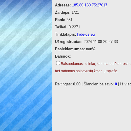
Adresas:
185.80.130.75:27017
Žaidėjai:
1/21
Rank:
251
Taškai:
0.2271
Tinklalapis:
hide-cs.eu
Užregistruotas:
2024-11-08 20:27:33
Pasiekiamumas:
nan%
Balsuok:
Balsuodamas sutinku, kad mano IP adresas
bei rodomas balsavusių žmonių sąraše.
Reitingas:
0.00
| Šiandien balsavo:
0
| Iš vis