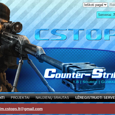
Serveriai:
7
NTI
PROJEKTAI
NAUJIENŲ SRAUTAS
UŽREGISTRUOTI SERVE
dm.cstops.lt@gmail.com