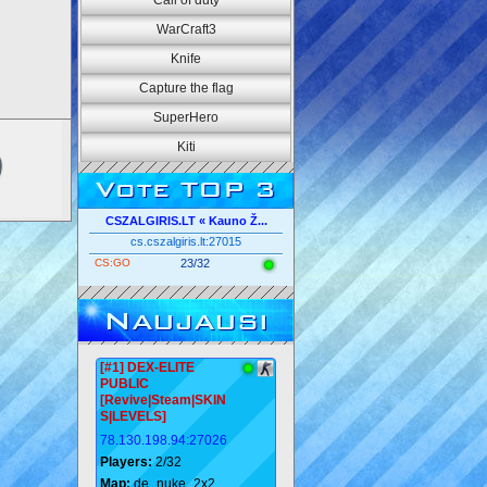
Call of duty
WarCraft3
Knife
Capture the flag
SuperHero
Kiti
Vote TOP 3
CSZALGIRIS.LT « Kauno Ž...
cs.cszalgiris.lt:27015
CS:GO
23/32
Naujausi