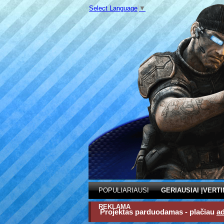
Select Language
▼
POPULIARIAUSI
GERIAUSIAI ĮVERTI
REKLAMA
Projektas parduodamas - plačiau
a