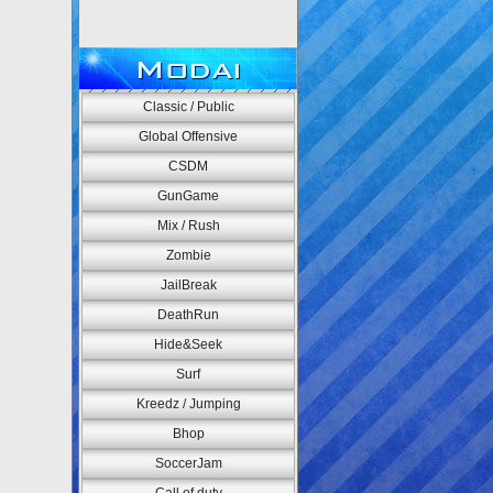
Modai
Classic / Public
Global Offensive
CSDM
GunGame
Mix / Rush
Zombie
JailBreak
DeathRun
Hide&Seek
Surf
Kreedz / Jumping
Bhop
SoccerJam