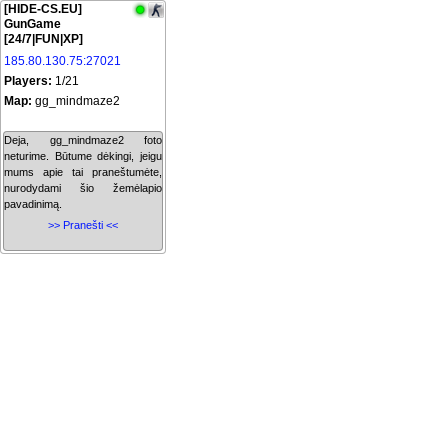
[HIDE-CS.EU]
GunGame
[24/7|FUN|XP]
185.80.130.75:27021
Players:
1/21
Map:
gg_mindmaze2
Deja, gg_mindmaze2 foto
neturime. Būtume dėkingi, jeigu
mums apie tai praneštumėte,
nurodydami šio žemėlapio
pavadinimą.
>> Pranešti <<