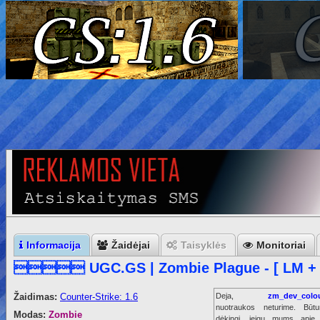
Informacija
Žaidėjai
Taisyklės
Monitoriai
 UGC.GS | Zombie Plague - [ LM + 
Žaidimas:
Counter-Strike: 1.6
Deja,
zm_dev_colo
nuotraukos neturime. Būt
Modas:
Zombie
dėkingi, jeigu mums apie 