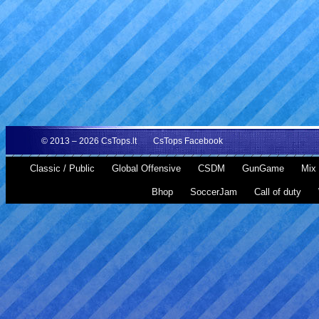
© 2013 – 2026
CsTops.lt
CsTops Facebook
Classic / Public
Global Offensive
CSDM
GunGame
Mix 
Bhop
SoccerJam
Call of duty