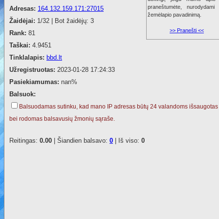
praneštumėte, nurodydami 
Adresas:
164.132.159.171:27015
žemėlapio pavadinimą.
Žaidėjai:
1/32 | Bot žaidėjų: 3
>> Pranešti <<
Rank:
81
Taškai:
4.9451
Tinklalapis:
bbd.lt
Užregistruotas:
2023-01-28 17:24:33
Pasiekiamumas:
nan%
Balsuok:
Balsuodamas sutinku, kad mano IP adresas būtų 24 valandoms išsaugotas
bei rodomas balsavusių žmonių sąraše.
Reitingas:
0.00
| Šiandien balsavo:
0
| Iš viso:
0