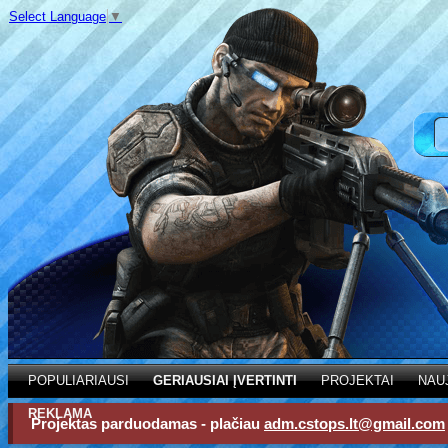
Select Language
▼
POPULIARIAUSI
GERIAUSIAI ĮVERTINTI
PROJEKTAI
NAU
REKLAMA
Projektas parduodamas - plačiau
adm.cstops.lt@gmail.com