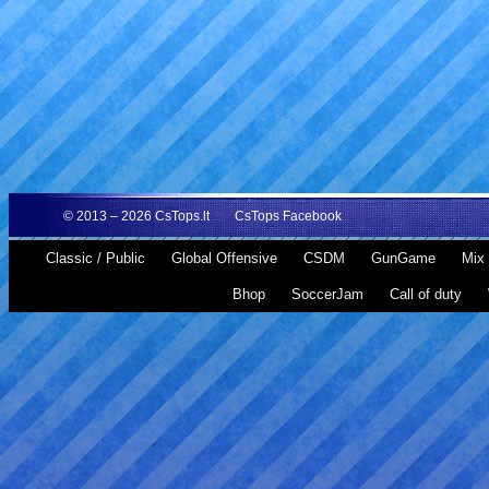
© 2013 – 2026
CsTops.lt
CsTops Facebook
Classic / Public
Global Offensive
CSDM
GunGame
Mix 
Bhop
SoccerJam
Call of duty