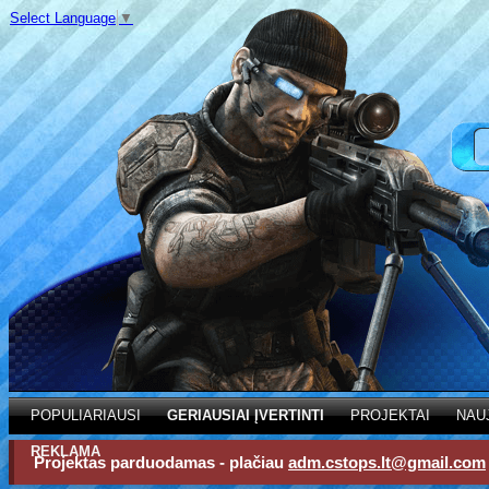
Select Language
▼
POPULIARIAUSI
GERIAUSIAI ĮVERTINTI
PROJEKTAI
NAU
REKLAMA
Projektas parduodamas - plačiau
adm.cstops.lt@gmail.com