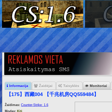
Informacija
Žaidėjai
Taisyklės
Monitoriai
 【175】西藏004 【千兆机房QQ559484】
Žaidimas:
Counter-Strike: 1.6
Modas:
Kiti