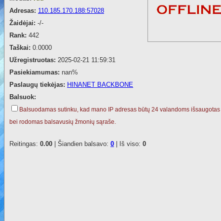
Adresas:
110.185.170.188:57028
Žaidėjai:
-/-
Rank:
442
Taškai:
0.0000
Užregistruotas:
2025-02-21 11:59:31
Pasiekiamumas:
nan%
Paslaugų tiekėjas:
HINANET BACKBONE
Balsuok:
Balsuodamas sutinku, kad mano IP adresas būtų 24 valandoms išsaugotas
bei rodomas balsavusių žmonių sąraše.
Reitingas:
0.00
| Šiandien balsavo:
0
| Iš viso:
0