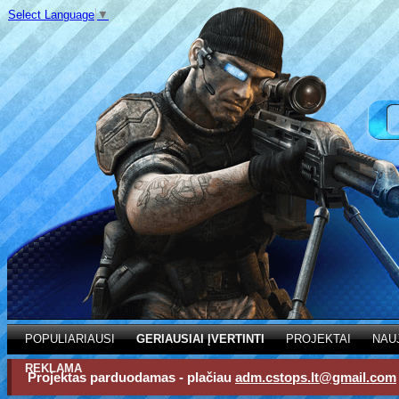
Select Language
▼
POPULIARIAUSI
GERIAUSIAI ĮVERTINTI
PROJEKTAI
NAU
REKLAMA
Projektas parduodamas - plačiau
adm.cstops.lt@gmail.com