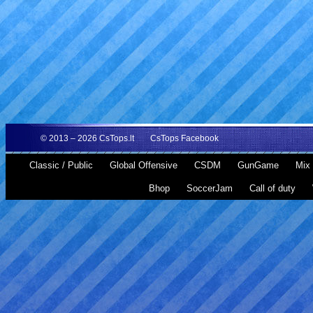
© 2013 – 2026
CsTops.lt
CsTops Facebook
Classic / Public
Global Offensive
CSDM
GunGame
Mix 
Bhop
SoccerJam
Call of duty