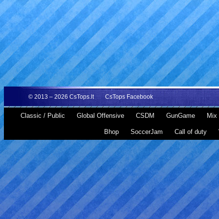
© 2013 – 2026
CsTops.lt
CsTops Facebook
Classic / Public
Global Offensive
CSDM
GunGame
Mix 
Bhop
SoccerJam
Call of duty