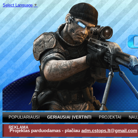
Select Language
▼
POPULIARIAUSI
GERIAUSIAI ĮVERTINTI
PROJEKTAI
NAU
REKLAMA
Projektas parduodamas - plačiau
adm.cstops.lt@gmail.com