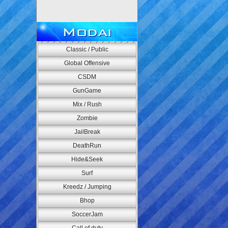
Modai
Classic / Public
Global Offensive
CSDM
GunGame
Mix / Rush
Zombie
JailBreak
DeathRun
Hide&Seek
Surf
Kreedz / Jumping
Bhop
SoccerJam