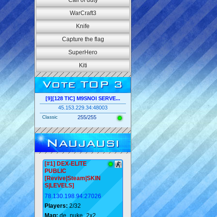
Call of duty
WarCraft3
Knife
Capture the flag
SuperHero
Kiti
Vote TOP 3
[9][128 TIC] M9SNOI SERVE...
45.153.229.34:48003
Classic
255/255
Naujausi