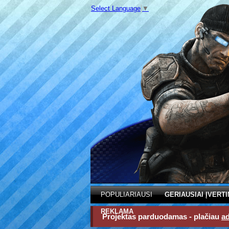
Select Language
▼
POPULIARIAUSI
GERIAUSIAI ĮVERTI
REKLAMA
Projektas parduodamas - plačiau
a