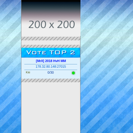
Vote TOP 2
[MrX] 2018 HvH MM
178.32.80.148:27015
Kiti
0/30