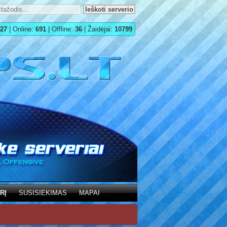
27
| Online:
691
| Offline:
36
| Žaidėjai:
10799
RĮ
SUSISIEKIMAS
MAPAI