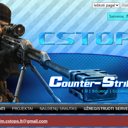
Serveriai:
7
NTI
PROJEKTAI
NAUJIENŲ SRAUTAS
UŽREGISTRUOTI SERVE
dm.cstops.lt@gmail.com