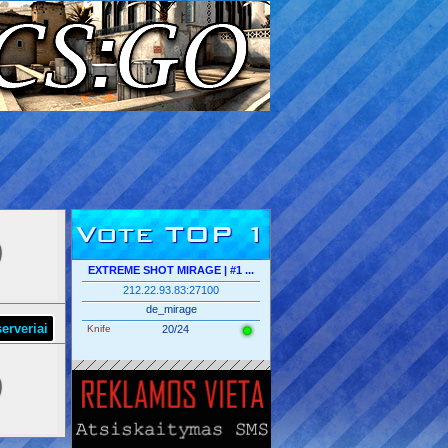
Vote TOP 1
EXTREME SHOT MIRAGE | #1 ...
212.22.93.83:27100
de_mirage
erveriai
Knife
20/24