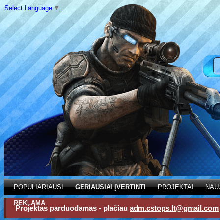
Select Language
▼
POPULIARIAUSI
GERIAUSIAI ĮVERTINTI
PROJEKTAI
NAU
REKLAMA
Projektas parduodamas - plačiau
adm.cstops.lt@gmail.com