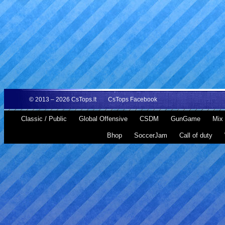
© 2013 – 2026
CsTops.lt
CsTops Facebook
Classic / Public
Global Offensive
CSDM
GunGame
Mix 
Bhop
SoccerJam
Call of duty