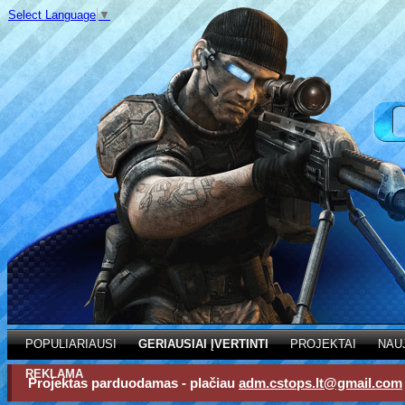
Select Language
▼
POPULIARIAUSI
GERIAUSIAI ĮVERTINTI
PROJEKTAI
NAU
REKLAMA
Projektas parduodamas - plačiau
adm.cstops.lt@gmail.com