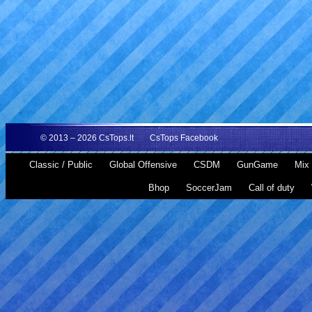
© 2013 – 2026
CsTops.lt
CsTops Facebook
Classic / Public
Global Offensive
CSDM
GunGame
Mix 
Bhop
SoccerJam
Call of duty