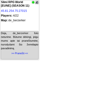
Slimi RPG World
[EUNE] (SEASON 11)
45.81.254.75:27015
Players:
4/22
Map:
de_berzerker
Deja, de_berzerker foto
neturime. Būtume dėkingi, jeigu
mums apie tai praneštumėte,
nurodydami šio žemėlapio
pavadinimą.
>> Pranešti <<