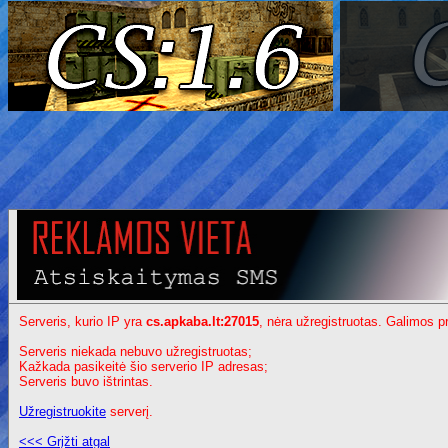
Serveris, kurio IP yra
cs.apkaba.lt:27015
, nėra užregistruotas. Galimos p
Serveris niekada nebuvo užregistruotas;
Kažkada pasikeitė šio serverio IP adresas;
Serveris buvo ištrintas.
Užregistruokite
serverį.
<<< Grįžti atgal