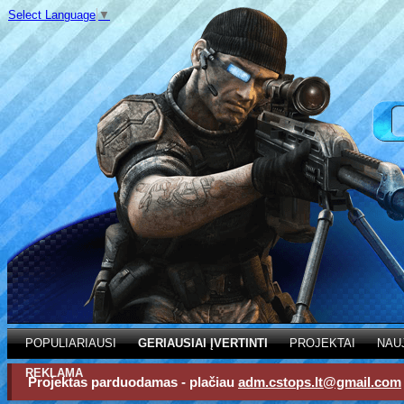
Select Language
▼
POPULIARIAUSI
GERIAUSIAI ĮVERTINTI
PROJEKTAI
NAU
REKLAMA
Projektas parduodamas - plačiau
adm.cstops.lt@gmail.com