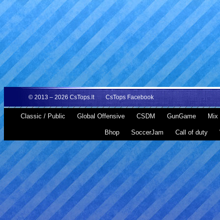
© 2013 – 2026
CsTops.lt
CsTops Facebook
Classic / Public
Global Offensive
CSDM
GunGame
Mix 
Bhop
SoccerJam
Call of duty