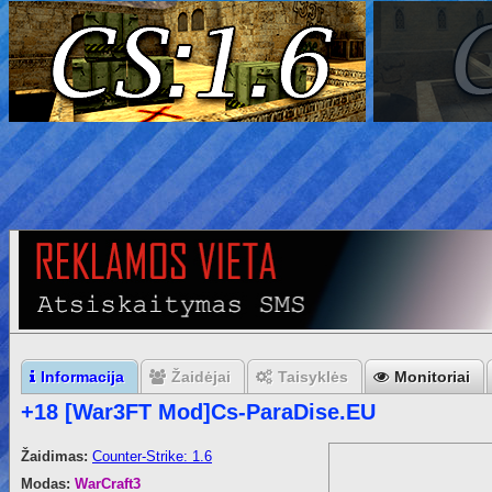
Informacija
Žaidėjai
Taisyklės
Monitoriai
+18 [War3FT Mod]Cs-ParaDise.EU
Žaidimas:
Counter-Strike: 1.6
Modas:
WarCraft3