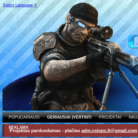
Select Language
▼
POPULIARIAUSI
GERIAUSIAI ĮVERTINTI
PROJEKTAI
NAU
REKLAMA
Projektas parduodamas - plačiau
adm.cstops.lt@gmail.com