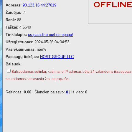
Adresas:
93.123.16.44:27019
Žaidėjai:
-/-
Rank:
88
Taškai:
4.6640
Tinklalapis:
cs-paradise.eu/homepage/
Užregistruotas:
2024-05-26 04:04:53
Pasiekiamumas:
nan%
Paslaugų tiekėjas:
HOST GROUP LLC
Balsuok:
Balsuodamas sutinku, kad mano IP adresas būtų 24 valandoms išsaugotas
bei rodomas balsavusių žmonių sąraše.
Reitingas:
0.00
| Šiandien balsavo:
0
| Iš viso:
0