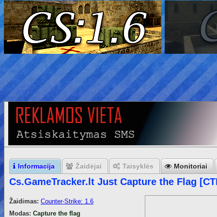
Informacija
Žaidėjai
Taisyklės
Monitoriai
Cs.GameTracker.lt Just Capture the Flag [C
Žaidimas:
Counter-Strike: 1.6
Modas:
Capture the flag