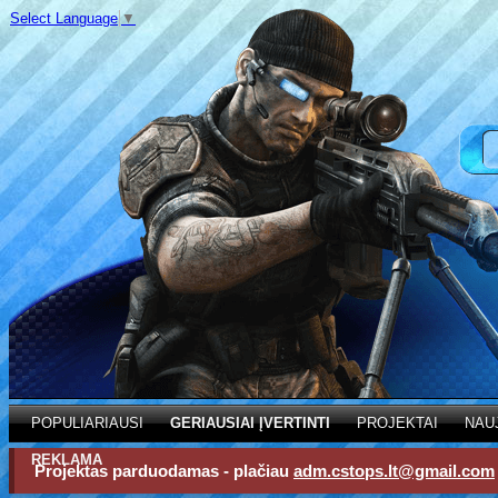
Select Language
▼
POPULIARIAUSI
GERIAUSIAI ĮVERTINTI
PROJEKTAI
NAU
REKLAMA
Projektas parduodamas - plačiau
adm.cstops.lt@gmail.com