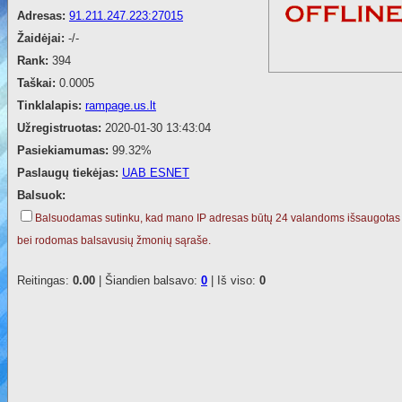
Adresas:
91.211.247.223:27015
Žaidėjai:
-/-
Rank:
394
Taškai:
0.0005
Tinklalapis:
rampage.us.lt
Užregistruotas:
2020-01-30 13:43:04
Pasiekiamumas:
99.32%
Paslaugų tiekėjas:
UAB ESNET
Balsuok:
Balsuodamas sutinku, kad mano IP adresas būtų 24 valandoms išsaugotas
bei rodomas balsavusių žmonių sąraše.
Reitingas:
0.00
| Šiandien balsavo:
0
| Iš viso:
0