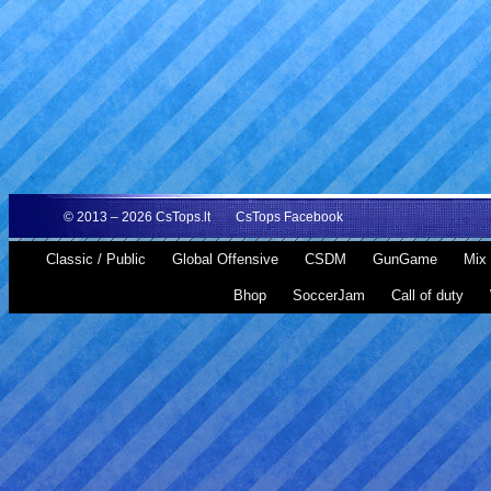
© 2013 – 2026
CsTops.lt
CsTops Facebook
Classic / Public
Global Offensive
CSDM
GunGame
Mix 
Bhop
SoccerJam
Call of duty