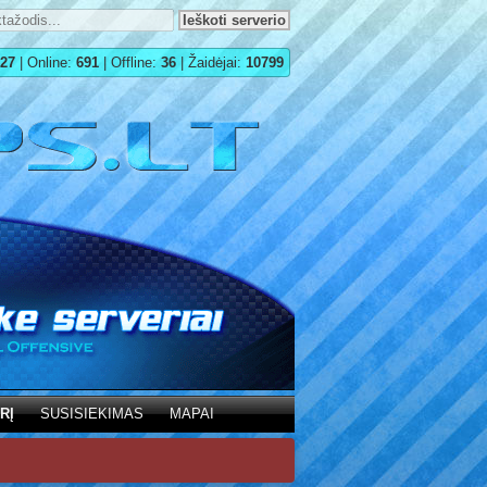
27
| Online:
691
| Offline:
36
| Žaidėjai:
10799
RĮ
SUSISIEKIMAS
MAPAI