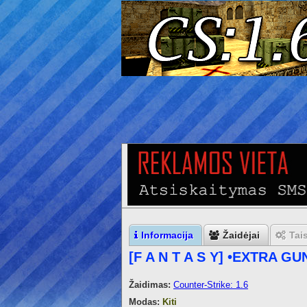
Informacija
Žaidėjai
Tai
[F A N T A S Y] •EXTRA G
Žaidimas:
Counter-Strike: 1.6
Modas:
Kiti