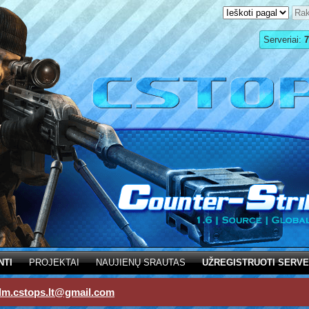
Serveriai:
7
NTI
PROJEKTAI
NAUJIENŲ SRAUTAS
UŽREGISTRUOTI SERVE
dm.cstops.lt@gmail.com