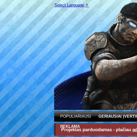
Select Language
▼
POPULIARIAUSI
GERIAUSIAI ĮVERTI
REKLAMA
Projektas parduodamas - plačiau
a