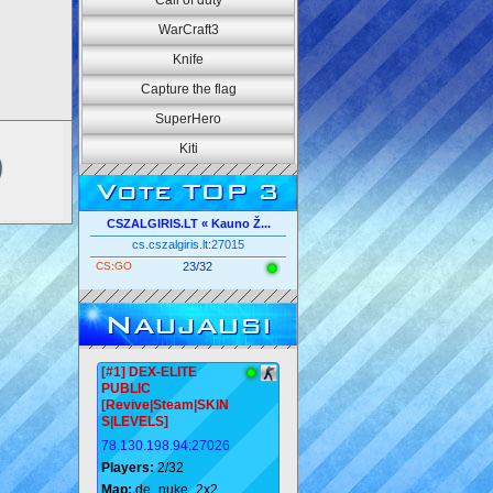
Call of duty
WarCraft3
Knife
Capture the flag
SuperHero
Kiti
Vote TOP 3
CSZALGIRIS.LT « Kauno Ž...
cs.cszalgiris.lt:27015
CS:GO
23/32
Naujausi