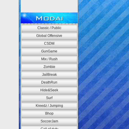
Modai
Classic / Public
Global Offensive
CSDM
GunGame
Mix / Rush
Zombie
JailBreak
DeathRun
Hide&Seek
Surf
Kreedz / Jumping
Bhop
SoccerJam