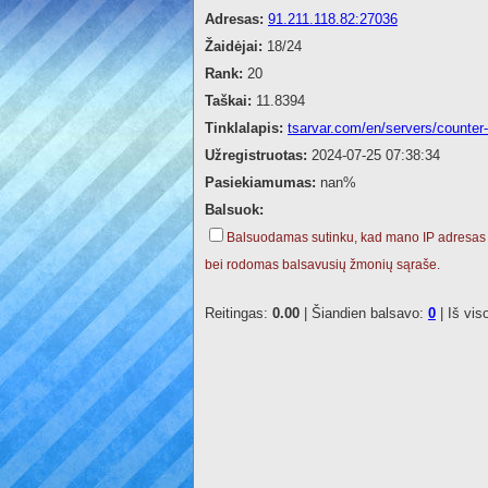
Adresas:
91.211.118.82:27036
Žaidėjai:
18/24
Rank:
20
Taškai:
11.8394
Tinklalapis:
tsarvar.com/en/servers/counter-
Užregistruotas:
2024-07-25 07:38:34
Pasiekiamumas:
nan%
Balsuok:
Balsuodamas sutinku, kad mano IP adresas
bei rodomas balsavusių žmonių sąraše.
Reitingas:
0.00
| Šiandien balsavo:
0
| Iš vis