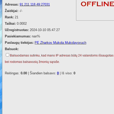
Adresas:
91.211.118.49:27031
Žaidėjai:
-/-
Rank:
21
Taškai:
0.0002
Užregistruotas:
2024-10-10 05:47:27
Pasiekiamumas:
nan%
Paslaugų tiekėjas:
PE Zharkov Mukola Mukolayovuch
Balsuok:
Balsuodamas sutinku, kad mano IP adresas būtų 24 valandoms išsaugotas
bei rodomas balsavusių žmonių sąraše.
Reitingas:
0.00
| Šiandien balsavo:
0
| Iš viso:
0