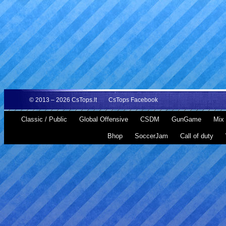
© 2013 – 2026
CsTops.lt
CsTops Facebook
Classic / Public
Global Offensive
CSDM
GunGame
Mix 
Bhop
SoccerJam
Call of duty