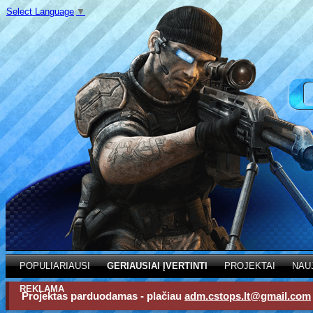
Select Language
▼
POPULIARIAUSI
GERIAUSIAI ĮVERTINTI
PROJEKTAI
NAU
REKLAMA
Projektas parduodamas - plačiau
adm.cstops.lt@gmail.com