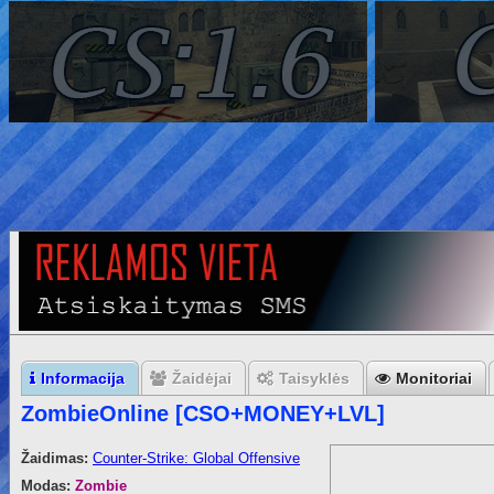
Informacija
Žaidėjai
Taisyklės
Monitoriai
ZombieOnline [CSO+MONEY+LVL]
Žaidimas:
Counter-Strike: Global Offensive
Modas:
Zombie