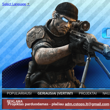
Select Language
▼
POPULIARIAUSI
GERIAUSIAI ĮVERTINTI
PROJEKTAI
NAU
REKLAMA
Projektas parduodamas - plačiau
adm.cstops.lt@gmail.com