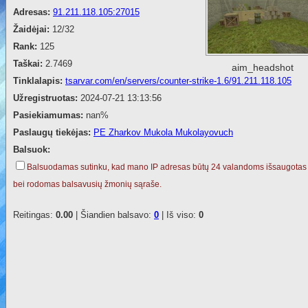
Adresas:
91.211.118.105:27015
Žaidėjai:
12/32
Rank:
125
Taškai:
2.7469
aim_headshot
Tinklalapis:
tsarvar.com/en/servers/counter-strike-1.6/91.211.118.105
Užregistruotas:
2024-07-21 13:13:56
Pasiekiamumas:
nan%
Paslaugų tiekėjas:
PE Zharkov Mukola Mukolayovuch
Balsuok:
Balsuodamas sutinku, kad mano IP adresas būtų 24 valandoms išsaugotas
bei rodomas balsavusių žmonių sąraše.
Reitingas:
0.00
| Šiandien balsavo:
0
| Iš viso:
0