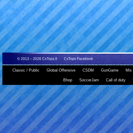
© 2013 – 2026
CsTops.lt
CsTops Facebook
Classic / Public
Global Offensive
CSDM
GunGame
Mix 
Bhop
SoccerJam
Call of duty