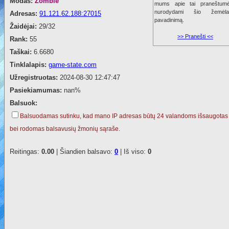
Modas:
Zombie
mums apie tai praneštumė
nurodydami šio žemėla
Adresas:
91.121.62.188:27015
pavadinimą.
Žaidėjai:
29/32
>> Pranešti <<
Rank:
55
Taškai:
6.6680
Tinklalapis:
game-state.com
Užregistruotas:
2024-08-30 12:47:47
Pasiekiamumas:
nan%
Balsuok:
Balsuodamas sutinku, kad mano IP adresas būtų 24 valandoms išsaugotas
bei rodomas balsavusių žmonių sąraše.
Reitingas:
0.00
| Šiandien balsavo:
0
| Iš viso:
0