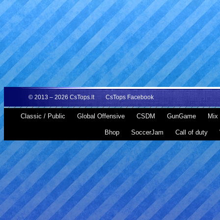
© 2013 – 2026
CsTops.lt
CsTops Facebook
Classic / Public
Global Offensive
CSDM
GunGame
Mix 
Bhop
SoccerJam
Call of duty