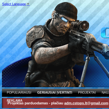
Select Language
▼
POPULIARIAUSI
GERIAUSIAI ĮVERTINTI
PROJEKTAI
NAU
REKLAMA
Projektas parduodamas - plačiau
adm.cstops.lt@gmail.com