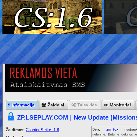
Informacija
Žaidėjai
Taisyklės
Monitoriai
ZP.LSEPLAY.COM | New Update (Missions
Žaidimas:
Counter-Strike: 1.6
Deja,
zm_fox
nuotrauk
neturime. Būtume dėkingi, je