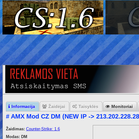
Informacija
Žaidėjai
Taisyklės
Monitoriai
# AMX Mod CZ DM (NEW IP -> 213.202.228.28
Žaidimas:
Counter-Strike: 1.6
Modas:
DM