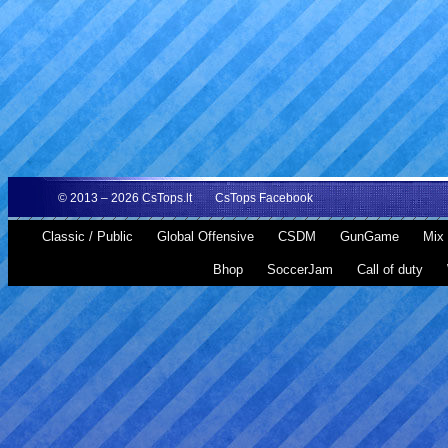
© 2013 – 2026
CsTops.lt
CsTops Facebook
Classic / Public
Global Offensive
CSDM
GunGame
Mix 
Bhop
SoccerJam
Call of duty