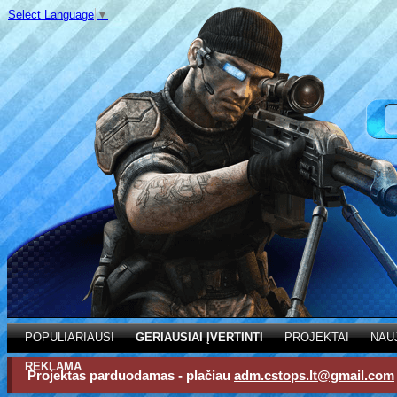
Select Language
▼
POPULIARIAUSI
GERIAUSIAI ĮVERTINTI
PROJEKTAI
NAU
REKLAMA
Projektas parduodamas - plačiau
adm.cstops.lt@gmail.com