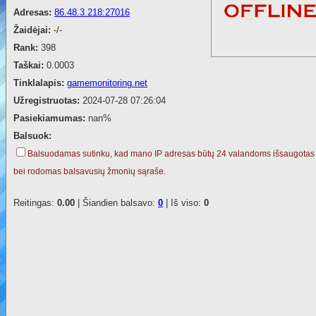
Adresas:
86.48.3.218:27016
Žaidėjai:
-/-
Rank:
398
Taškai:
0.0003
Tinklalapis:
gamemonitoring.net
Užregistruotas:
2024-07-28 07:26:04
Pasiekiamumas:
nan%
Balsuok:
Balsuodamas sutinku, kad mano IP adresas būtų 24 valandoms išsaugotas
bei rodomas balsavusių žmonių sąraše.
Reitingas:
0.00
| Šiandien balsavo:
0
| Iš viso:
0