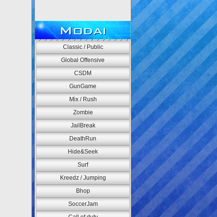
Modai
Classic / Public
Global Offensive
CSDM
GunGame
Mix / Rush
Zombie
JailBreak
DeathRun
Hide&Seek
Surf
Kreedz / Jumping
Bhop
SoccerJam