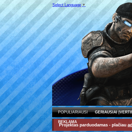
Select Language
▼
POPULIARIAUSI
GERIAUSIAI ĮVERTI
REKLAMA
Projektas parduodamas - plačiau
a