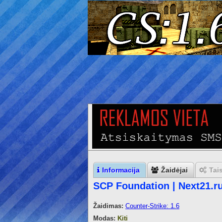
Informacija
Žaidėjai
Tai
SCP Foundation | Next21.r
Žaidimas:
Counter-Strike: 1.6
Modas:
Kiti