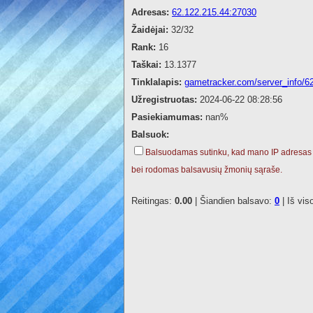
Adresas:
62.122.215.44:27030
Žaidėjai:
32/32
Rank:
16
Taškai:
13.1377
Tinklalapis:
gametracker.com/server_info/6
Užregistruotas:
2024-06-22 08:28:56
Pasiekiamumas:
nan%
Balsuok:
Balsuodamas sutinku, kad mano IP adresas
bei rodomas balsavusių žmonių sąraše.
Reitingas:
0.00
| Šiandien balsavo:
0
| Iš vis