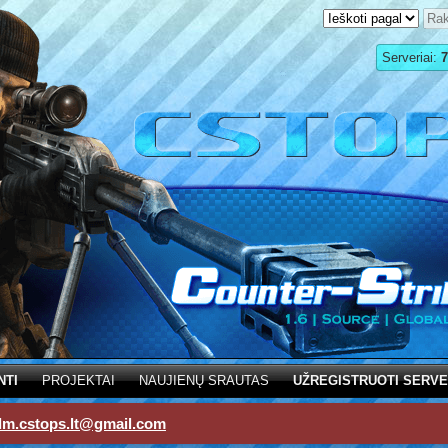
Serveriai:
7
NTI
PROJEKTAI
NAUJIENŲ SRAUTAS
UŽREGISTRUOTI SERVE
dm.cstops.lt@gmail.com