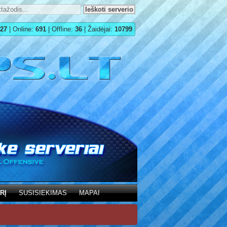
27
| Online:
691
| Offline:
36
| Žaidėjai:
10799
RĮ
SUSISIEKIMAS
MAPAI