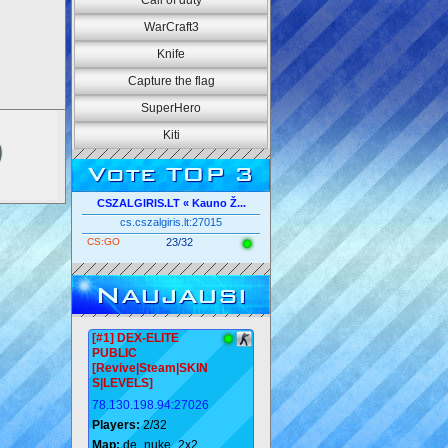
Call of duty
WarCraft3
Knife
Capture the flag
SuperHero
Kiti
Vote TOP 3
CSZALGIRIS.LT « Kauno Ž...
cs.cszalgiris.lt:27015
CS:GO
23/32
Naujausi