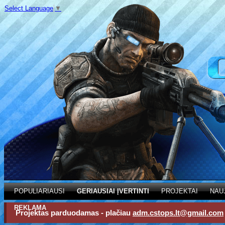
Select Language
▼
POPULIARIAUSI
GERIAUSIAI ĮVERTINTI
PROJEKTAI
NAU
REKLAMA
Projektas parduodamas - plačiau
adm.cstops.lt@gmail.com