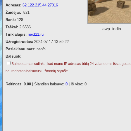
Adresas:
62.122.215.44:27016
Žaidėjai:
7/21
Rank:
128
Taškai:
2.6536
awp_india
Tinklalapis:
next21.ru
Užregistruotas:
2024-07-17 13:59:22
Pasiekiamumas:
nan%
Balsuok:
Balsuodamas sutinku, kad mano IP adresas būtų 24 valandoms išsaugotas
bei rodomas balsavusių žmonių sąraše.
Reitingas:
0.00
| Šiandien balsavo:
0
| Iš viso:
0