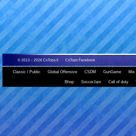
© 2013 – 2026
CsTops.lt
CsTops Facebook
Classic / Public
Global Offensive
CSDM
GunGame
Mix 
Bhop
SoccerJam
Call of duty