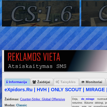
Informacija
Žaidėjai
Taisyklės
Monitoriai
eXpidors.Ru | HVH | ONLY SCOUT | MIRAGE |
Žaidimas:
Counter-Strike: Global Offensive
Deja,
de_mirage
nuotrau
neturime. Būtume dėkingi, je
Modas:
Classic
mums apie tai praneštumė