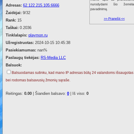
nurodydami šio žemėla
Adresas:
62.122.215.105:6666
pavadinimą.
Žaidėjai:
9/32
>> Pranešti <<
Rank:
15
Taškai:
0.2036
Tinklalapis:
playmon.ru
Užregistruotas:
2024-10-15 10:45:38
Pasiekiamumas:
nan%
Paslaugų tiekėjas:
RS-Media LLC
Balsuok:
Balsuodamas sutinku, kad mano IP adresas būtų 24 valandoms išsaugotas
bei rodomas balsavusių žmonių sąraše.
Reitingas:
0.00
| Šiandien balsavo:
0
| Iš viso:
0