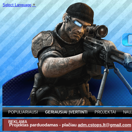
Select Language
▼
POPULIARIAUSI
GERIAUSIAI ĮVERTINTI
PROJEKTAI
NAU
REKLAMA
Projektas parduodamas - plačiau
adm.cstops.lt@gmail.com