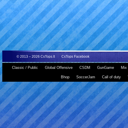
© 2013 – 2026
CsTops.lt
CsTops Facebook
Classic / Public
Global Offensive
CSDM
GunGame
Mix 
Bhop
SoccerJam
Call of duty