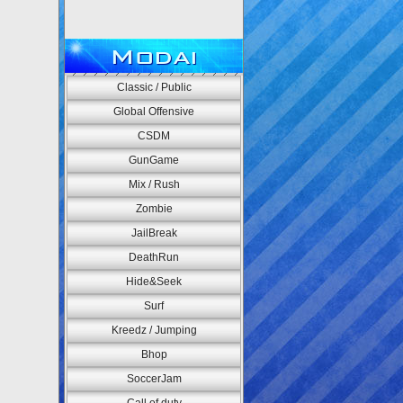
Modai
Classic / Public
Global Offensive
CSDM
GunGame
Mix / Rush
Zombie
JailBreak
DeathRun
Hide&Seek
Surf
Kreedz / Jumping
Bhop
SoccerJam