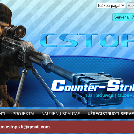
Serveriai:
7
NTI
PROJEKTAI
NAUJIENŲ SRAUTAS
UŽREGISTRUOTI SERVE
dm.cstops.lt@gmail.com