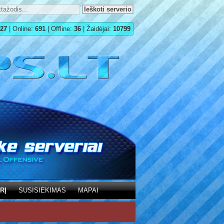
27
| Online:
691
| Offline:
36
| Žaidėjai:
10799
RĮ
SUSISIEKIMAS
MAPAI