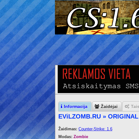
Informacija
Žaidėjai
Tai
EViLZOMB.RU » ORIGINAL
Žaidimas:
Counter-Strike: 1.6
Modas:
Zombie