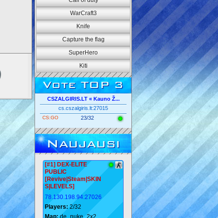
Call of duty
WarCraft3
Knife
Capture the flag
SuperHero
Kiti
Vote TOP 3
CSZALGIRIS.LT « Kauno Ž...
cs.cszalgiris.lt:27015
CS:GO
23/32
Naujausi