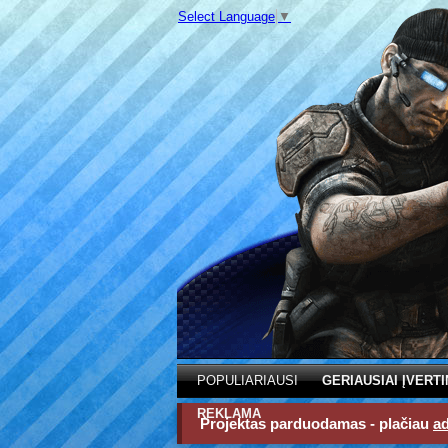
Select Language
▼
POPULIARIAUSI
GERIAUSIAI ĮVERTI
REKLAMA
Projektas parduodamas - plačiau
a