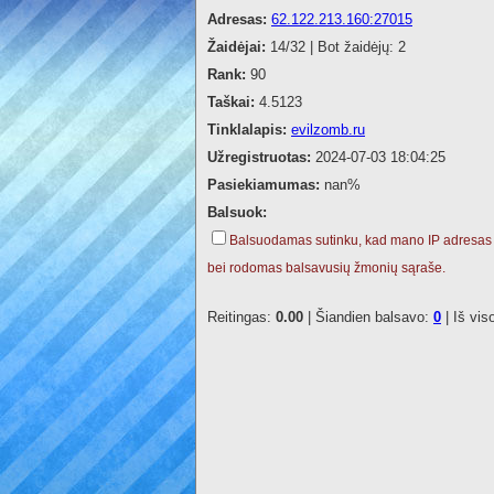
Adresas:
62.122.213.160:27015
Žaidėjai:
14/32 | Bot žaidėjų: 2
Rank:
90
Taškai:
4.5123
Tinklalapis:
evilzomb.ru
Užregistruotas:
2024-07-03 18:04:25
Pasiekiamumas:
nan%
Balsuok:
Balsuodamas sutinku, kad mano IP adresas
bei rodomas balsavusių žmonių sąraše.
Reitingas:
0.00
| Šiandien balsavo:
0
| Iš vis