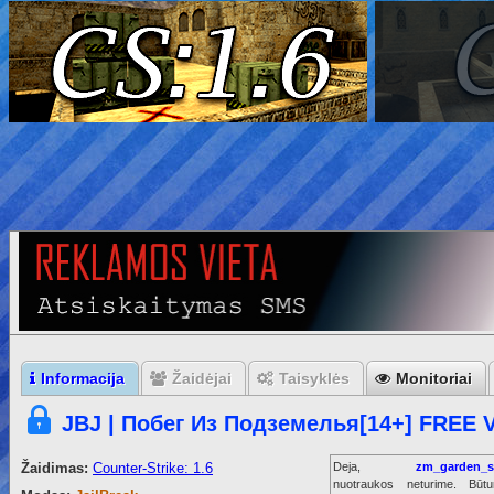
Informacija
Žaidėjai
Taisyklės
Monitoriai
JBJ | Побег Из Подземелья[14+] FREE 
Žaidimas:
Counter-Strike: 1.6
Deja,
zm_garden_
nuotraukos neturime. Būt