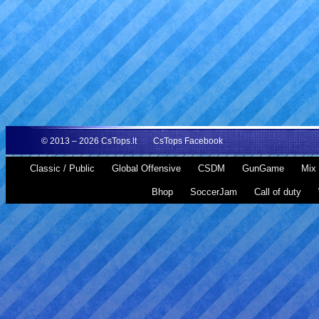
© 2013 – 2026
CsTops.lt
CsTops Facebook
Classic / Public
Global Offensive
CSDM
GunGame
Mix 
Bhop
SoccerJam
Call of duty