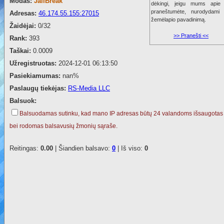
Modas:
JailBreak
dėkingi, jeigu mums apie 
praneštumėte, nurodydami 
Adresas:
46.174.55.155:27015
žemėlapio pavadinimą.
Žaidėjai:
0/32
>> Pranešti <<
Rank:
393
Taškai:
0.0009
Užregistruotas:
2024-12-01 06:13:50
Pasiekiamumas:
nan%
Paslaugų tiekėjas:
RS-Media LLC
Balsuok:
Balsuodamas sutinku, kad mano IP adresas būtų 24 valandoms išsaugotas
bei rodomas balsavusių žmonių sąraše.
Reitingas:
0.00
| Šiandien balsavo:
0
| Iš viso:
0