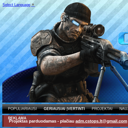
Select Language
▼
POPULIARIAUSI
GERIAUSIAI ĮVERTINTI
PROJEKTAI
NAU
REKLAMA
Projektas parduodamas - plačiau
adm.cstops.lt@gmail.com