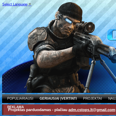
Select Language
▼
POPULIARIAUSI
GERIAUSIAI ĮVERTINTI
PROJEKTAI
NAU
REKLAMA
Projektas parduodamas - plačiau
adm.cstops.lt@gmail.com