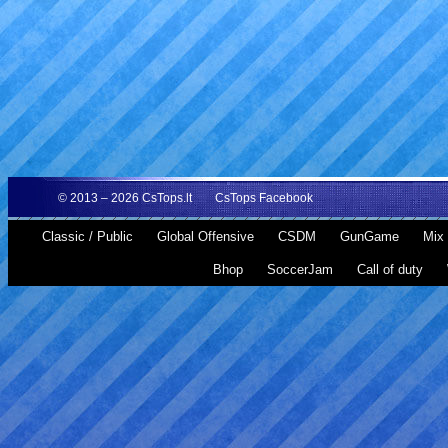
© 2013 – 2026
CsTops.lt
CsTops Facebook
Classic / Public
Global Offensive
CSDM
GunGame
Mix 
Bhop
SoccerJam
Call of duty