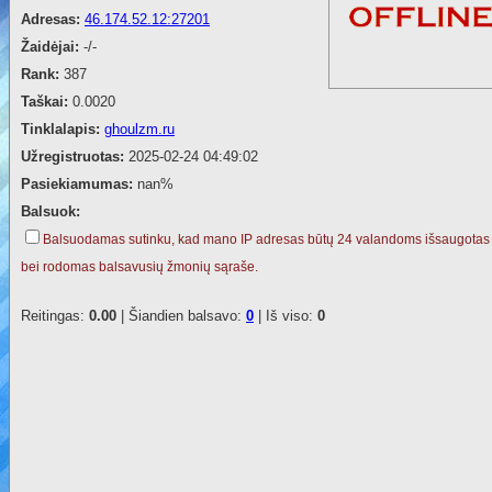
Adresas:
46.174.52.12:27201
Žaidėjai:
-/-
Rank:
387
Taškai:
0.0020
Tinklalapis:
ghoulzm.ru
Užregistruotas:
2025-02-24 04:49:02
Pasiekiamumas:
nan%
Balsuok:
Balsuodamas sutinku, kad mano IP adresas būtų 24 valandoms išsaugotas
bei rodomas balsavusių žmonių sąraše.
Reitingas:
0.00
| Šiandien balsavo:
0
| Iš viso:
0