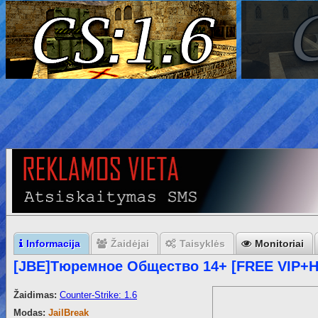
Informacija
Žaidėjai
Taisyklės
Monitoriai
[JBE]Тюремное Общество 14+ [FREE VIP+
Žaidimas:
Counter-Strike: 1.6
Modas:
JailBreak